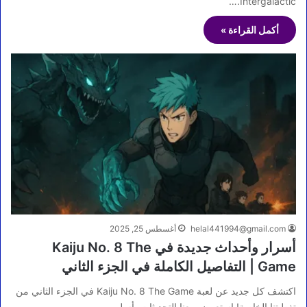
Intergalactic.…
أكمل القراءة »
helal441994@gmail.com
أغسطس 25, 2025
أسرار وأحداث جديدة في Kaiju No. 8 The
Game | التفاصيل الكاملة في الجزء الثاني
اكتشف كل جديد عن لعبة Kaiju No. 8 The Game في الجزء الثاني من
تغطيتنا الخاصة! استعرض معنا التحديثات، أسلوب…