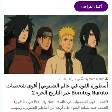
أكمل القراءة »
symwn alshfs
نوفمبر 26, 2025
أسطورة القوة في عالم الشينوبي| أقوى شخصيات
Naruto وBoruto عبر التاريخ الجزء 2
اكتشف أقوى الشخصيات في عالم Naruto وBoruto في هذا الجزء
الجديد، حيث نسلط الضوء على أربعة من أساطير الشينوبي، ونمهد…