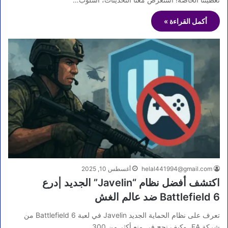
أكمل القراءة »
helal441994@gmail.com
أغسطس 10, 2025
اكتشف أفضل نظام “Javelin” الجديد |درع
Battlefield 6 ضد عالم الغش
تعرف على نظام الحماية الجديد Javelin في لعبة Battlefield 6 من
شركة EA، وكيف نجح في منع أكثر من 300…