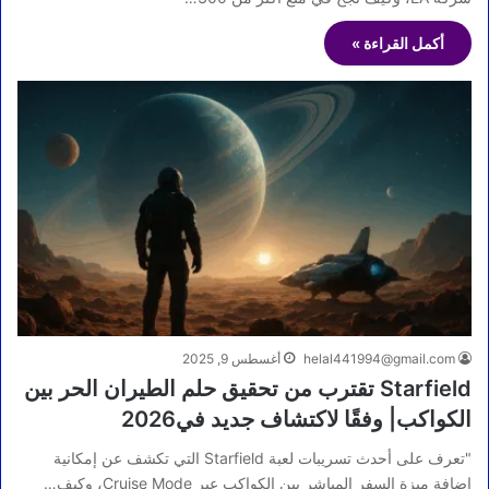
أكمل القراءة »
helal441994@gmail.com
أغسطس 9, 2025
Starfield تقترب من تحقيق حلم الطيران الحر بين
الكواكب| وفقًا لاكتشاف جديد في2026
"تعرف على أحدث تسريبات لعبة Starfield التي تكشف عن إمكانية
إضافة ميزة السفر المباشر بين الكواكب عبر Cruise Mode، وكيف…