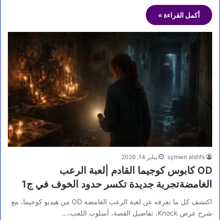
أكمل القراءة »
symwn alshfs
يناير 14, 2026
OD كابوس كوجيما القادم |لعبة الرعب
الغامضةتجربة جديدة تكسر حدود الخوف في ج1
اكتشف كل ما نعرفه عن لعبة الرعب الغامضة OD من هيديو كوجيما، مع
شرح عرض Knock، تفاصيل القصة، أسلوب اللعب،…