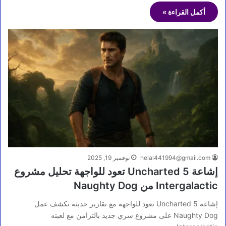
أكمل القراءة »
helal441994@gmail.com
نوفمبر 19, 2025
إشاعة Uncharted 5 تعود للواجهة تحليل مشروع
Intergalactic من Naughty Dog
إشاعة Uncharted 5 تعود للواجهة مع تقارير حديثة تكشف عمل
Naughty Dog على مشروع سري جديد بالتزامن مع لعبته