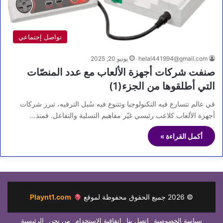
تواصل إجتماعي
helal441994@gmail.com
يونيو 20, 2025
صنفت شركات أجهزة الألعاب مع عدد المنصّات
التي أطلقوها من الجزء(1)
في عالم تتسارع فيه التكنولوجيا وتتنوع فيه سُبل الترفيه، تبرز شركات
أجهزة الألعاب كلاعب رئيسي غيّر مفاهيم التسلية والتفاعل. فمنذ…
أكمل القراءة »
©
2026
جميع الحقوق محفوظة لموقع
Playnt1.com
سياسة الخصوصية
اتصل بنا
اتفاقية الاستخدام
من نحن
الرئيسية