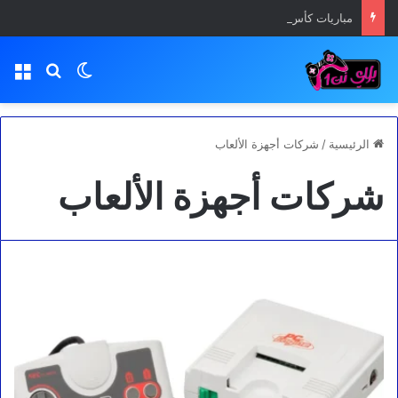
مباريات كأس العالم | تحميل تطبيق Yacine TV App مجانا
بحث عن
الوضع المظلم
الق
الرئيسية
/
شركات أجهزة الألعاب
شركات أجهزة الألعاب