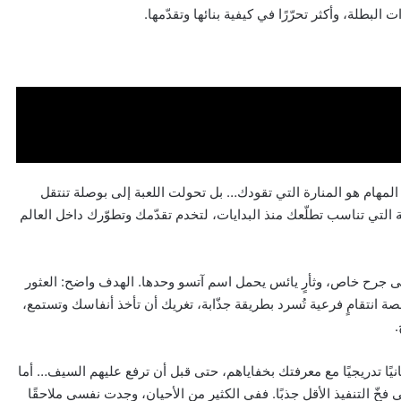
لبطلة، وأكثر تحرّرًا في كيفية بنائها وتقدّمها.
يب المهام هو المنارة التي تقودك… بل تحولت اللعبة إلى بوصلة تنتقل
التي تناسب تطلّعك منذ البدايات، لتخدم تقدّمك وتطوّرك داخل العالم
جرح خاص، وثأرٍ يائس يحمل اسم آتسو وحدها. الهدف واضح: العثور
نتقامٍ فرعية تُسرد بطريقة جذّابة، تغريك أن تأخذ أنفاسك وتستمع،
.
ًا تدريجيًا مع معرفتك بخفاياهم، حتى قبل أن ترفع عليهم السيف… أما
فخّ التنفيذ الأقل جذبًا. ففي الكثير من الأحيان، وجدت نفسي ملاحقًا