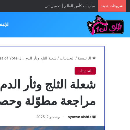
شروحات جديده
مباريات كأس العالم | تحميل تطبيق Yacine TV App مجانا
الرئيس
الرئيسية
/
التحديثات
/
شعلة الثلج وثأر الدم… لGhost of Yotei|مراجعة مطوّلة وحصرية في الج1
التحديثات
مراجعة مطوّلة وحصر
symwn alshfs
ديسمبر 2, 2025