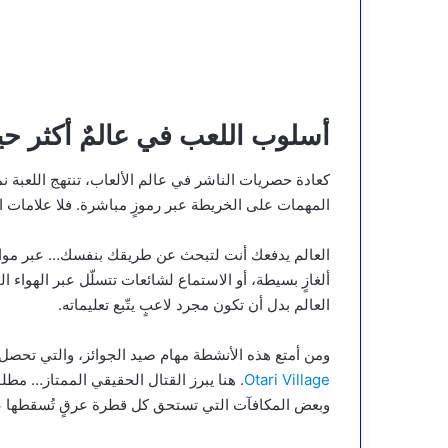
أسلوب اللعب في عالمٌ أكثر حي
كعادة حصريات الناشر في عالم الألعاب، تنتهج اللعبة ن
المهمات على الخريطة عبر رموزٍ مباشرة. فلا علامات اس
العالم يدفعك أنت لتبحث عن طريقك بنفسك… عبر مواجهة 
ألغازٍ بسيطة، أو الاستماع لشائعات تتسلّل عبر الهواء 
العالم بدل أن تكون مجرد لاعبٍ يتّبع تعليماته.
ومن أمتع هذه الأنشطة مهام صيد الجوائز، والتي تحصل ع
Otari Village
. هنا يبرز القتال الحقيقي الممتاز… مطل
وبعض المكافآت التي تستحق كل قطرة عرقٍ تُسقطها عل