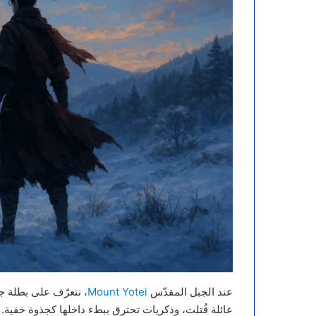
عند الجبل المقدّس
Mount Yotei
، نتعرّف على بطلة جد
عائلة قُتلت، وذكريات تحترق ببطء داخلها كجذوة خفية. 