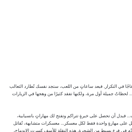
إزعاجًا في التكرار. فبعد ساعاتٍ من اللعب، ستجد نفسك تُطارد الثعالب
ع… لحظاتٌ جميلة أول مرة، ولكنها تفقد كثيرًا من وهجها في الزيارات
… فبدل أن تحصل على خبرةٍ تتراكم وتفتح لك مهاراتٍ بانسيابية،
ل على مهارةٍ واحدة فقط لكل معسكر… معسكرات متشابهة، تُقاتل
تتقدّم في فرعٍ بسيط من الشجرة. هذه النقلة للأسف كسرت الاندماج،