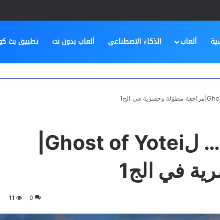
ية
ألعاب
الذكاء الاصطناعي
ألعاب بدون نت
تطبيق بث كو
شعلة الثلج وثأر الدم… لGhost of Yotei|
ية في الج1
11
0