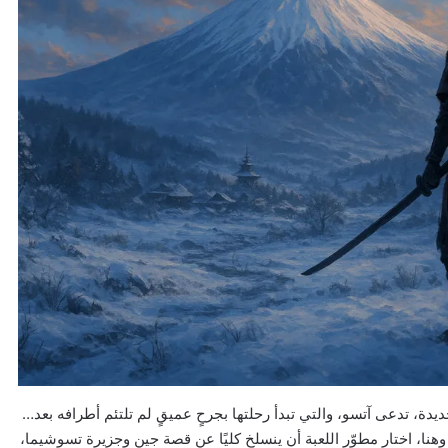
يدة، تدعى آتسو، والتي تبدأ رحلتها بجرحٍ عميقٍ لم تلتئم أطرافه بعد…
وهنا، اختار مطوّر اللعبة أن ينسلخ كليًا عن قصة جين وجزيرة تسوشيما،