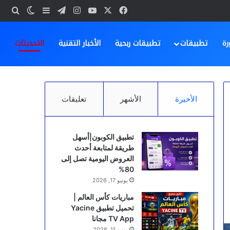
‫X
فيسبوك
‫YouTube
انستقرام
تيلقرام
بحث
إضافة عمود ج
الوضع ا
رة
تطبيقات
تطبيقات ربحية
الأخبار التقنية
التحديثات
الأخيرة
الأشهر
تعليقات
تطبيق الكوبون|أسهل
طريقة لمتابعة أحدث
العروض اليومية تصل إلى
80%
يونيو 17, 2026
مباريات كأس العالم |
تحميل تطبيق Yacine
TV App مجانا
يونيو 11, 2026