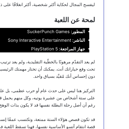
ليفسح المجال لحكاية أكثر شخصية، أكثر انغلاقًا على ذات ا
لمحة عن اللعبة
المطور:
SuckerPunch Games
الناشر:
Sony Interactive Entertainment
جهاز المراجعة:
PlayStation 5
لم يعد التقدّم مرهونًا بالخطّية التقليدية، ولم يعد ترت
تحت وقع خياراتك أنت. يمكنك أن تختار مهمتك الرئيسية 
دون إحساس أنك مُقيَّد بسياق واحد.
التركيز هنا ليس على حدث عام أو حرب عظمى، بل على 
على ستة أشخاص من عشيرة يوتيه، وكل منهم يحمل قصة ا
رغم أن أصل رحلة البطلة نفسها قد لا يكون بذات الوهج
قد تكون قصص هؤلاء الستة ممتعة، وتكتسب عمقًا إنساني
قصة انتقام آتسو الأساسية نفسها، فهنا تسقط اللعبة في 