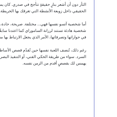
الثأر دون أن أشعر بنارٍ حقيقةٍ تتأجج في صدري. كان يمكن 
الحقيقي داخل زوبعة الأنشطة التي تغرقك بها الخريطة.
أما شخصية آتسو نفسها فهي… مختلفة. صريحة، حادة، و
شخصية هادئة تستند لرزانة الساموراي كما اعتدنا ساب
في حواراتها وتصرفاتها، الأمر الذي يجعل الارتباط بها 
رغم ذلك، تُنصف اللعبة نفسها حين تُقدّم قصص الأساطي
السرد. سواء من طريقة الحكي الفني، أو التنفيذ الب
يهمس لك بقصصٍ أقدم من الزمن نفسه.