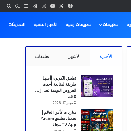
‫X
فيسبوك
‫YouTube
انستقرام
تيلقرام
بحث
إضافة عمود ج
الوضع ا
رة
تطبيقات
تطبيقات ربحية
الأخبار التقنية
التحديثات
الأخيرة
الأشهر
تعليقات
تطبيق الكوبون|أسهل
طريقة لمتابعة أحدث
العروض اليومية تصل إلى
80%
يونيو 17, 2026
مباريات كأس العالم |
تحميل تطبيق Yacine
TV App مجانا
يونيو 11, 2026