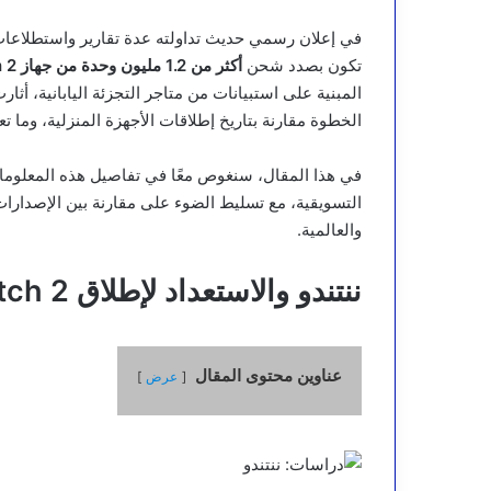
في إعلان رسمي حديث تداولته عدة تقارير واستطلاعا
تكون بصدد شحن
أكثر من 1.2 مليون وحدة من جهاز Nintendo Switch 2
المبنية على استبيانات من متاجر التجزئة اليابانية، أث
الخطوة مقارنة بتاريخ إطلاقات الأجهزة المنزلية، وما تعن
في هذا المقال، سنغوص معًا في تفاصيل هذه المعلومات
التسويقية، مع تسليط الضوء على مقارنة بين الإصدارا
والعالمية.
ننتندو والاستعداد لإطلاق Switch 2: أرقام ضخمة تُعيد تشكيل السوق
عناوين محتوى المقال
عرض