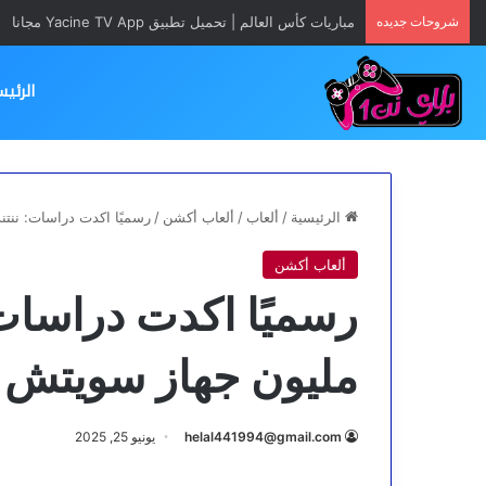
شروحات جديده
مباريات كأس العالم | تحميل تطبيق Yacine TV App مجانا
الرئيس
الرئيسية
/
ألعاب
/
ألعاب أكشن
/
رسميًا اكدت دراسات: ننتندو قد تشحن 1.2+ مليون جهاز سوي
ألعاب أكشن
مليون جهاز سويتش | 
helal441994@gmail.com
يونيو 25, 2025