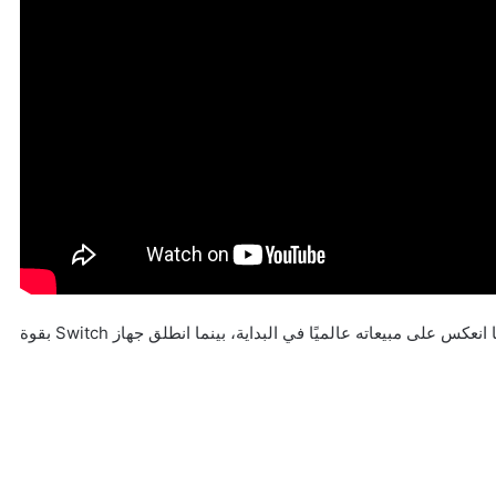
مثلًا، جهاز 3DS عانى من انطلاقة ضعيفة في اليابان، ما انعكس على مبيعاته عالميًا في البداية، بينما انطلق جهاز Switch بقوة