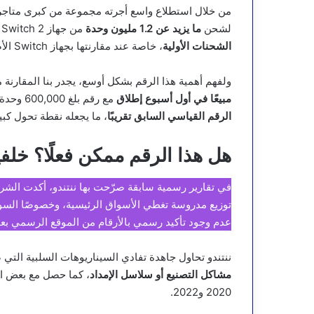
من خلال استطلاع واسع أجرته مجموعة من كبرى متاجر ال
لشحن
ما يزيد عن 1.2 مليون وحدة
من جهاز Switch 2 مع أول أسبوع للإطلاق. هذه الخطوة تعتبر
الشحنات الأولية
، خاصة عند مقارنتها بجهاز Switch الأصلي الذي شحن فقط 330,000 وحدة عند إطلاقه عام 2017.
ولفهم أهمية هذا الرقم بشكل أوسع، يجدر بنا المقارنة مع الجهاز الأسطوري ion 2
مبيعًا في أول أسبوع إطلاق
مع رقم بلغ 600,000 وحدة في اليابان. وبذلك، فإن الرقم المتوقع لجهاز Switch 2 يُعتبر
الرقم القياسي السابق تقريبًا
، ما يجعله نقطة تحول كب
هل هذا الرقم ممكن فعلًا؟ خلفية
في تقارير رسمية سابقة صرّحت بها ننتندو، أكدت الشرك
توزيع مدروسة تغطي الأسواق الرئيسية، وخصوصًا السوق 
عدم وجود تأكيد رسمي بالأرقام من الموقع الرسمي بعد، 
ننتندو تحاول جاهدة تفادي السيناريوهات السلبية الت
مشاكل التصنيع أو سلاسل الإمداد
، كما حصل مع بعض ال
2020 و2022.