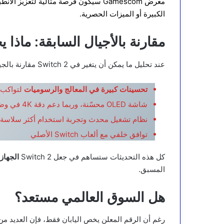
معرض Gamescom سيكون فرصة مثالية لتع
الكبيرة أو الميزات الحصرية.
مقارنة بالأجيال السابقة: ماذا يختلف ف
عند تحليل ما يمكن أن يتغير في Switch 2 مقارنة بالجيل الأول، تشير التقارير إلى:
تحسينات كبيرة في المعالج والرسوميات
لتواكب ت
شاشة OLED محسّنة، وربما دعم دقة 4K في وضع الإرساء Dock Mode
نظام تشغيل محدث وتجربة استخدام أكثر سلاسة
توافق خلفي مع ألعاب Switch الأصلي
كل هذه التحديثات ستساهم في جعل Switch 2
الجهاز 
المسبق.
هل السوق العالمي مستعد؟
رغم أن الرقم المعلن يخص اليابان فقط، فإن العديد من