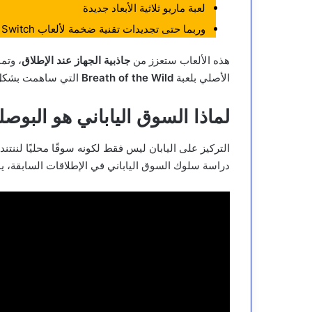
لعبة ماريو ثلاثية الأبعاد جديدة
وربما حتى تجديدات تقنية ضخمة لألعاب Switch السابقة لتعمل بكفاءة أعلى على العتاد الجديد
هذه الألعاب ستعزز من
جاذبية الجهاز عند الإطلاق
الأصلي بلعبة
Breath of the Wild
التي ساهمت بشكل ك
لماذا السوق الياباني هو البوصل
التركيز على اليابان ليس فقط لكونه سوقًا محليًا لننتندو
دراسة سلوك السوق الياباني في الإطلاقات السابقة، يمكن