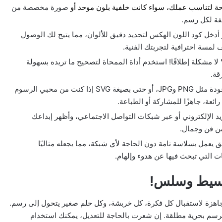
وحة لتناسب عملك، سواء
كانت خلفية بلون موحد أو
صورة مخصصة من
لفة لكل رسم.
و أدخل كود اللون الهكس لتحديد دقيق للألوان، مما يتيح لك الوصول
 لمسة احترافية لتجربتك الفنية.
لا مشكلة إطلاقًا! استخدم أداة الممحاة لتصحيح ما تريده بسهولة
قة.
احفظ أعمالك بصيغ عالية الجودة مثل PNG وJPG، أو حتى بصيغة SVG إذا كنت من محبي الرسوم
ئعة، جاهزًا للمشاركة أو الطباعة.
 الإلكتروني أو عبر شبكات التواصل الاجتماعي، وأظهر إبداعك
من فن وجمال.
يق يعمل بسلاسة تامة دون الحاجة لأي شبكة، مما يجعله مثاليًا
ت التي تبحث فيها عن هدوء وإلهام.
 بسيط وسلس!
اهزة لاستقبال كل فكرة، كل خربشة، وكل حلم صغير يتحول إلى رسم.
الرسم بحرية مطلقة. إن شعرت بالحاجة للتعديل، يمكنك استخدام