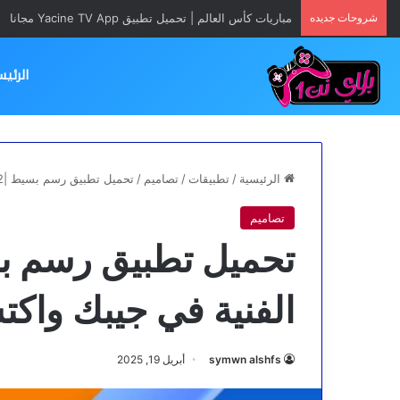
شروحات جديده
مباريات كأس العالم | تحميل تطبيق Yacine TV App مجانا
الرئيس
الرئيسية
/
تطبيقات
/
تصاميم
/
تحميل تطبيق رسم بسيط |2 اصنع لوحتك الفنية في جيبك واكتشف الفنان الذي بداخلك
تصاميم
الفنية في جيبك واكت
symwn alshfs
أبريل 19, 2025