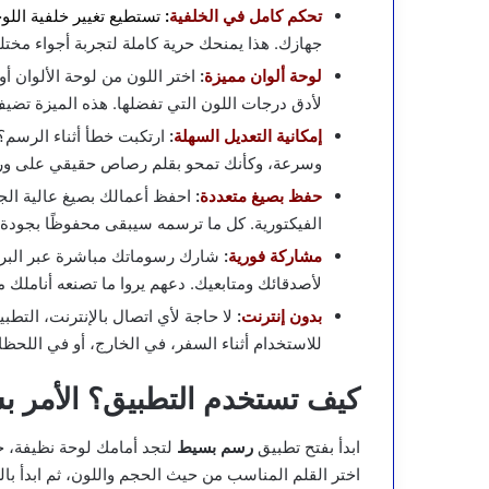
تحكم كامل في الخلفية
:
تستطيع تغيير خلفية الل
جهازك. هذا يمنحك حرية كاملة لتجربة أجواء مخت
لوحة ألوان مميزة
:
اختر اللون من لوحة الألوان أ
لأدق درجات اللون التي تفضلها. هذه الميزة تضيف
إمكانية التعديل السهلة
:
ارتكبت خطأ أثناء الرسم؟ 
وسرعة، وكأنك تمحو بقلم رصاص حقيقي على ور
حفظ بصيغ متعددة
:
الفيكتورية. كل ما ترسمه سيبقى محفوظًا بجودة را
مشاركة فورية
:
شارك رسوماتك مباشرة عبر البريد
لأصدقائك ومتابعيك. دعهم يروا ما تصنعه أناملك 
بدون إنترنت
:
لا حاجة لأي اتصال بالإنترنت، التطب
للاستخدام أثناء السفر، في الخارج، أو في اللحظا
كيف تستخدم التطبيق؟ الأمر
ابدأ بفتح تطبيق
رسم بسيط
لتجد أمامك لوحة نظيفة، ج
اختر القلم المناسب من حيث الحجم واللون، ثم ابدأ ب