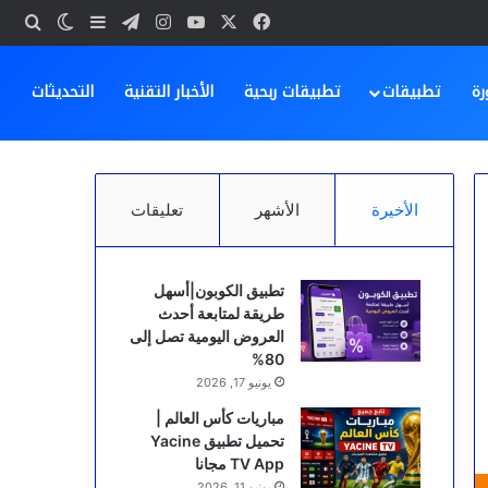
‫X
فيسبوك
‫YouTube
انستقرام
تيلقرام
بحث
إضافة عمود ج
الوضع ا
رة
تطبيقات
تطبيقات ربحية
الأخبار التقنية
التحديثات
الأخيرة
الأشهر
تعليقات
تطبيق الكوبون|أسهل
طريقة لمتابعة أحدث
العروض اليومية تصل إلى
80%
يونيو 17, 2026
مباريات كأس العالم |
تحميل تطبيق Yacine
TV App مجانا
يونيو 11, 2026