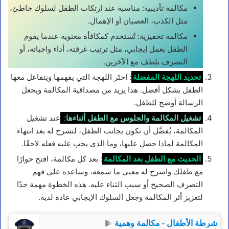
مكالمة تأديبية: مناسبة عند ارتكاب الطفل لسلوك خاطئ،
مثل الكذب، العصيان أو الإهمال.
مكالمة تحفيزية: تُستخدم كمكافأة معنوية عندما يقوم
الطفل بعمل إيجابي، مثل ترتيب غرفته، أداء واجباته، أو
التصرف بلطف مع الآخرين.
تحديد اللهجة المفضلة
: اختَر اللهجة التي يفهمها ويتفاعل معها
الطفل بشكل أفضل. هذا يزيد من مصداقية المكالمة ويجعل
الرسالة أوضح للطفل.
تشغيل المكالمة والجلوس مع الطفل أثناءها
:
عند تشغيل
المكالمة، يُفضَّل أن تكون بجانب الطفل، لتشرح له بعد انتهاء
المكالمة لماذا حصل عليها، وما الذي يجب عليه فعله لاحقًا.
الحديث مع الطفل بعد المكالمة
: بعد كل مكالمة، افتح حوارًا
مع طفلك واشرح له معنى ما سمعه، وساعده على فهم
التصرف الصحيح أو سبب الثناء عليه. هذه الخطوة مهمة جدًا
لتعزيز أثر المكالمة وجعل السلوك الإيجابي عادة لديه.
شرطة الأطفال - مكالمة وهمية