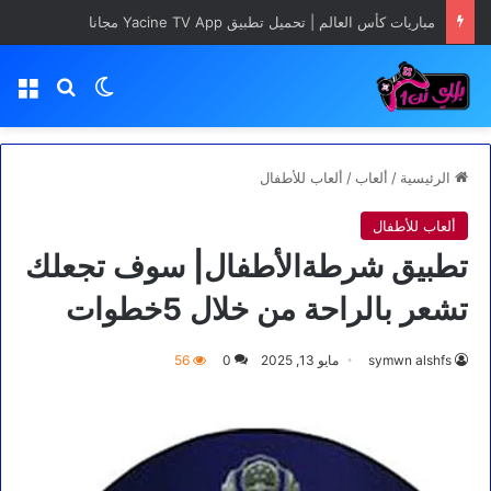
مباريات كأس العالم | تحميل تطبيق Yacine TV App مجانا
بحث عن
الوضع المظلم
الق
الرئيسية
/
ألعاب
/
ألعاب للأطفال
ألعاب للأطفال
تطبيق شرطةالأطفال| سوف تجعلك
تشعر بالراحة من خلال 5خطوات
symwn alshfs
مايو 13, 2025
0
56