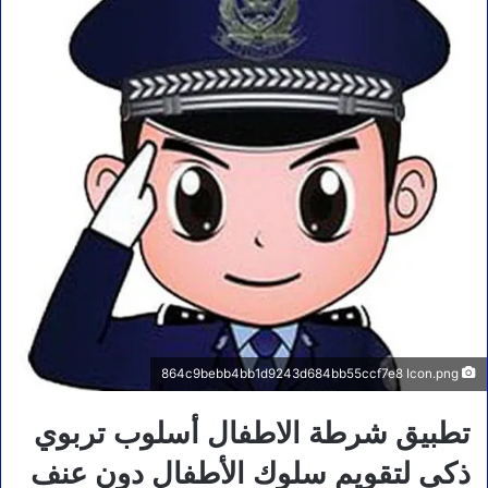
864c9bebb4bb1d9243d684bb55ccf7e8 Icon.png
تطبيق شرطة الاطفال أسلوب تربوي
ذكي لتقويم سلوك الأطفال دون عنف