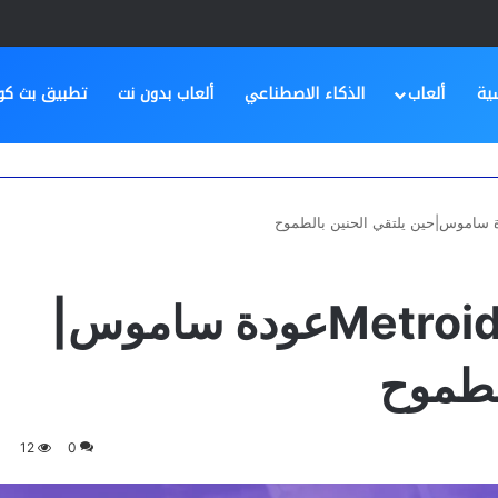
ية
ألعاب
الذكاء الاصطناعي
ألعاب بدون نت
تطبيق بث كو
Metroid Prime 4 Beyondعودة ساموس|
لطموح
12
0