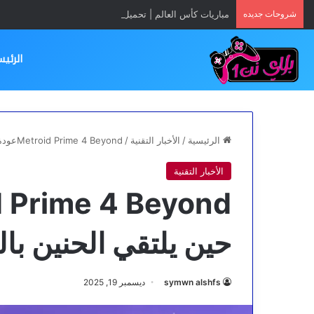
شروحات جديده
مباريات كأس العالم | تحميل تطبيق Yacine TV App مجانا
الرئيس
الرئيسية
/
الأخبار التقنية
/
Metroid Prime 4 Beyondعودة ساموس|حين يلتقي الحنين بالطموح
الأخبار التقنية
حين يلتقي الحنين با
symwn alshfs
ديسمبر 19, 2025