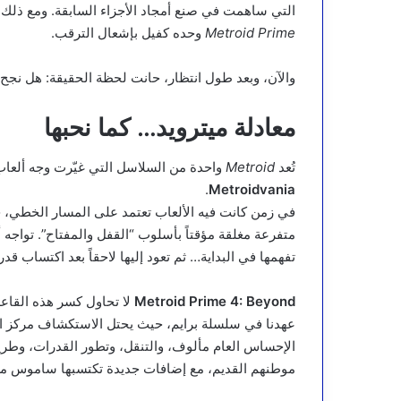
التي ساهمت في صنع أمجاد الأجزاء السابقة. ومع ذل
Metroid Prime
وحده كفيل بإشعال الترقب.
والآن، وبعد طول انتظار، حانت لحظة الحقيقة: هل نجح ه
معادلة ميترويد… كما نحبها
تُعد
Metroid
واحدة من السلاسل التي غيّرت وجه ألعاب 
.
Metroidvania
في زمن كانت فيه الألعاب تعتمد على المسار الخطي، جا
متفرعة مغلقة مؤقتاً بأسلوب “القفل والمفتاح”. تواجه أبو
تفهمها في البداية… ثم تعود إليها لاحقاً بعد اكتساب قدر
Metroid Prime 4: Beyond
لا تحاول كسر هذه القاعدة
عهدنا في سلسلة برايم، حيث يحتل الاستكشاف مركز ال
الإحساس العام مألوف، والتنقل، وتطور القدرات، وطري
موطنهم القديم، مع إضافات جديدة تكتسبها ساموس م