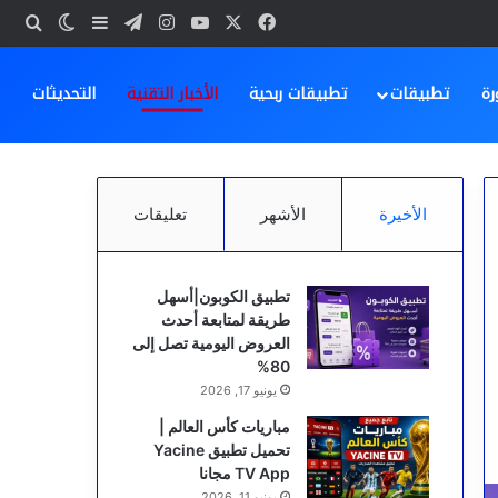
‫X
فيسبوك
‫YouTube
انستقرام
تيلقرام
بحث
إضافة عمود ج
الوضع ا
رة
تطبيقات
تطبيقات ربحية
الأخبار التقنية
التحديثات
الأخيرة
الأشهر
تعليقات
تطبيق الكوبون|أسهل
طريقة لمتابعة أحدث
العروض اليومية تصل إلى
80%
يونيو 17, 2026
مباريات كأس العالم |
تحميل تطبيق Yacine
TV App مجانا
يونيو 11, 2026