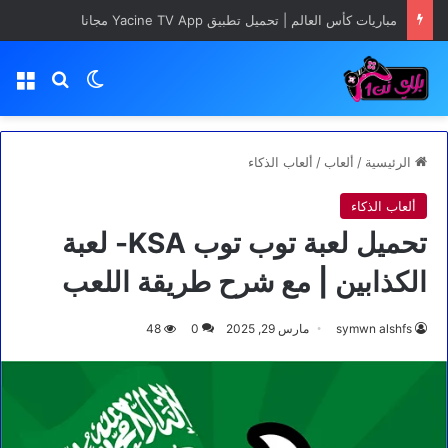
مباريات كأس العالم | تحميل تطبيق Yacine TV App مجانا
بحث عن
الوضع المظلم
الق
الرئيسية
/
ألعاب
/
ألعاب الذكاء
ألعاب الذكاء
تحميل لعبة توب توب KSA- لعبة
الكذابين | مع شرح طريقة اللعب
symwn alshfs
مارس 29, 2025
0
48