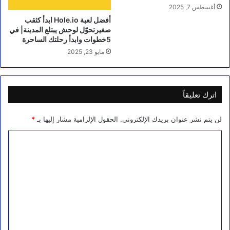
أغسطس 7, 2025
أفضل لعبة Hole.io ابدأ كثقب
صغيرتحوّل لوحش يبتلع المدينة| في
5خطوات وابدأ رحلتك الساحرة
مايو 23, 2025
اترك تعليقاً
لن يتم نشر عنوان بريدك الإلكتروني.
الحقول الإلزامية مشار إليها بـ
*
ا
ل
ت
ع
ل
ي