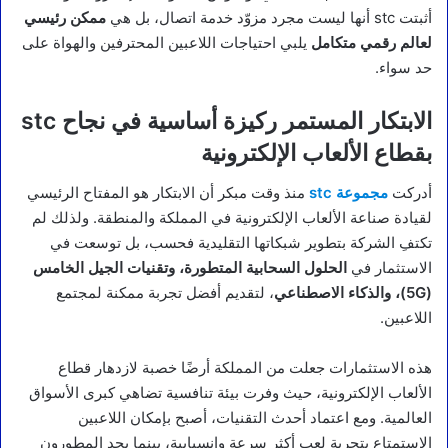
أثبتت stc أنها ليست مجرد مزوّد خدمة اتصال، بل هي
ممكن رئيسي
لعالم رقمي متكامل
يلبي احتياجات اللاعبين المحترفين والهواة على
حد سواء.
الابتكار المستمر ركيزة أساسية في نجاح stc
بقطاع الألعاب الإلكترونية
أدركت
مجموعة stc
منذ وقت مبكر أن الابتكار هو المفتاح الرئيسي
لقيادة صناعة الألعاب الإلكترونية في المملكة والمنطقة. ولذلك لم
تكتفِ الشركة بتطوير شبكاتها التقليدية فحسب، بل توسعت في
الاستثمار في
الحلول السحابية المتطورة، وتقنيات الجيل الخامس
(5G)، والذكاء الاصطناعي
، لتقديم أفضل تجربة ممكنة لمجتمع
اللاعبين.
هذه الاستثمارات جعلت من المملكة أرضًا خصبة لازدهار قطاع
الألعاب الإلكترونية، حيث وفرت بيئة تنافسية تضاهي كبرى الأسواق
العالمية. ومع اعتماد أحدث التقنيات، أصبح بإمكان اللاعبين
الاستمتاع بتجربة لعب أكثر سرعة وانسيابية، بينما يجد المطورون