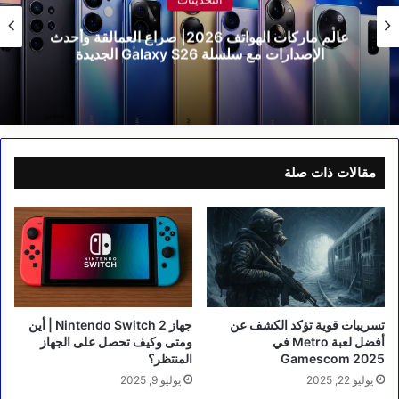
كيف تتعرّف ع
عالم ماركات الهواتف 2026| صراع العمالقة وأحدث
ديدة
مقالات ذات صلة
تسريبات قوية تؤكد الكشف عن
جهاز Nintendo Switch 2 | أين
أفضل لعبة Metro في
ومتى وكيف تحصل على الجهاز
Gamescom 2025
المنتظر؟
يوليو 22, 2025
يوليو 9, 2025