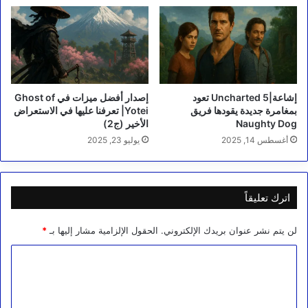
إشاعة|Uncharted 5 تعود
إصدار أفضل ميزات في Ghost of
بمغامرة جديدة يقودها فريق
Yotei| تعرفنا عليها في الاستعراض
Naughty Dog
الأخير (ج2)
أغسطس 14, 2025
يوليو 23, 2025
اترك تعليقاً
لن يتم نشر عنوان بريدك الإلكتروني.
الحقول الإلزامية مشار إليها بـ
*
ا
ل
ت