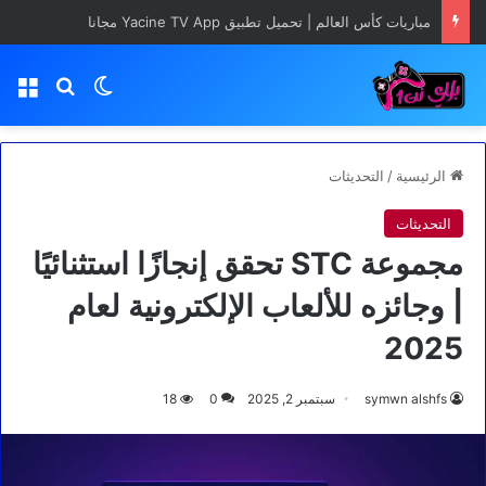
مباريات كأس العالم | تحميل تطبيق Yacine TV App مجانا
بحث عن
الوضع المظلم
الق
الرئيسية
/
التحديثات
التحديثات
مجموعة STC تحقق إنجازًا استثنائيًا
| وجائزه للألعاب الإلكترونية لعام
2025
symwn alshfs
سبتمبر 2, 2025
0
18