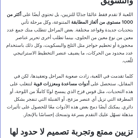
والتشويق
اللعبة لا تقدم فقط عالمًا جذابًا للتزيين، بل تحتوي أيضًا على
أكثر من
1000 مستوى من ألغاز المطابقة
المتنوعة، وكل مرحلة تأتي
بتحديات جديدة وقواعد مختلفة. بعض المراحل تتطلب منك جمع عدد
معين من نوع معين من الحلوى، بينما تطلب أخرى تحرير عناصر
محجوزة أو تحطيم حواجز مثل الثلج والبسكويت، وكل ذلك باستخدام
عدد محدود من الحركات، ما يضيف عنصر التخطيط الاستراتيجي
للّعب.
كلما تقدمت في اللعبة، زادت صعوبة المراحل وتعقيدها، لكن في
المقابل، ستحصل على
أدوات مساعدة ومعززات قوية
لتتغلب على
هذه التحديات، مثل قوس قزح الذي يمسح لونًا كاملًا من اللوحة، أو
المطرقة التي تزيل أي عنصر مزعج، أو القنبلة التي تنفجر بشكل
دائري. يمكنك أيضًا دمج بعض هذه الأدوات معًا للحصول على تأثيرات
مذهلة تسهّل عليك التقدم بسرعة وتمنحك إحساسًا بالإنجاز.
تزيين ممتع وتجربة تصميم لا حدود لها