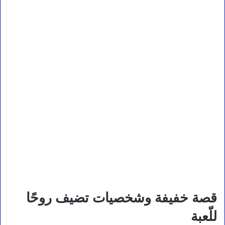
قصة خفيفة وشخصيات تضيف روحًا
للّعبة