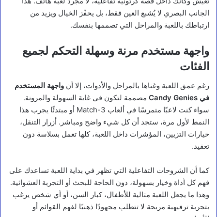
تعيش وكأنك داخل قصة كرتونية تفاعلية، لا مجرد لعبة هاتف. هذا
الجانب البصري لا يُشبع العين فقط، بل يحفّز الخيال ويزيد من
ارتباطك باللعبة والمراحل التي تصممها بنفسك.
واجهة مستخدم مرنة وسهلة التحكم لجميع
الفئات
رغم عمق اللعبة وغناها بالمراحل والأدوات، إلا أن
واجهة المستخدم
في Candy Genies
مصممة لتكون في غاية السهولة والمرونة.
سواء كنت لاعبًا متمرسًا في ألعاب Match-3 أو مبتدئًا يجرب هذا
النمط لأول مرة، ستجد أن كل شيء واضح ومباشر. أزرار التنقل،
خيارات التزيين، المؤشرات داخل اللعبة، كلها تعمل بسلاسة دون
تعقيد.
كما أن الشروحات التفاعلية التي تظهر في بداية اللعبة تساعدك على
فهم كل أداة وخيار بسهولة، دون الحاجة للبحث أو التجربة العشوائية.
وهذا ما يجعل اللعبة مثالية للأطفال، كبار السن، أو أي شخص يرغب
بتجربة ترفيهية مريحة لا تتطلب مجهودًا ذهنيًا لفهم القوائم أو