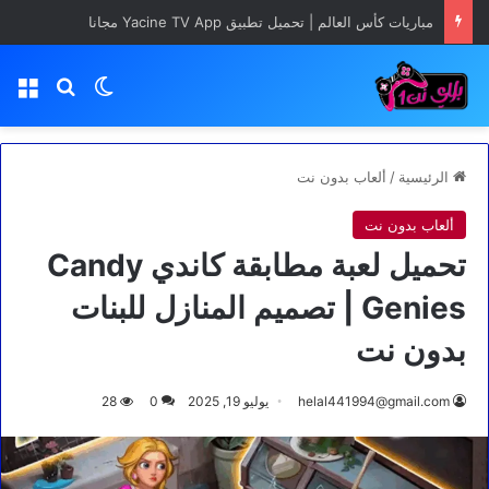
مباريات كأس العالم | تحميل تطبيق Yacine TV App مجانا
بحث عن
الوضع المظلم
الق
الرئيسية
/
ألعاب بدون نت
ألعاب بدون نت
تحميل لعبة مطابقة كاندي Candy
Genies | تصميم المنازل للبنات
بدون نت
helal441994@gmail.com
يوليو 19, 2025
0
28