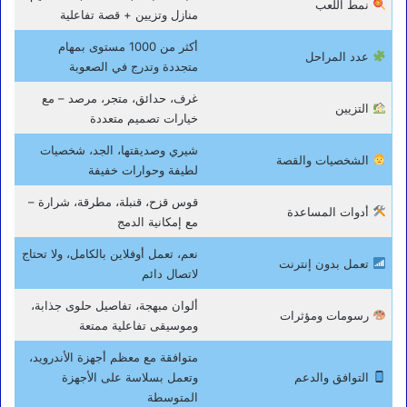
نمط اللعب
منازل وتزيين + قصة تفاعلية
أكثر من 1000 مستوى بمهام
عدد المراحل
متجددة وتدرج في الصعوبة
غرف، حدائق، متجر، مرصد – مع
التزيين
خيارات تصميم متعددة
شيري وصديقتها، الجد، شخصيات
الشخصيات والقصة
لطيفة وحوارات خفيفة
قوس قزح، قنبلة، مطرقة، شرارة –
أدوات المساعدة
مع إمكانية الدمج
نعم، تعمل أوفلاين بالكامل، ولا تحتاج
تعمل بدون إنترنت
لاتصال دائم
ألوان مبهجة، تفاصيل حلوى جذابة،
رسومات ومؤثرات
وموسيقى تفاعلية ممتعة
متوافقة مع معظم أجهزة الأندرويد،
التوافق والدعم
وتعمل بسلاسة على الأجهزة
المتوسطة