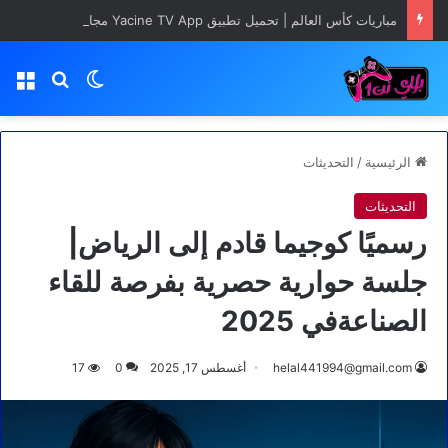
مباريات كأس العالم | تحميل تطبيق Yacine TV App مجانا
بحث عن
الوضع المظلم
الق
الرئيسية
/
التحديثات
التحديثات
رسميًا كوجيما قادم إلى الرياض|
جلسة حوارية حصرية بفرصة للقاء
الصناعةفي 2025
helal441994@gmail.com
أغسطس 17, 2025
0
17