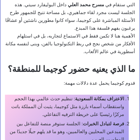
التي ستقام في
مسرح محمد العلي
داخل البوليفارد سيتي. هذه
الجلسة ليست مجرد لقاء جماهيري، بل مساحة تتيح للجمهور طرح
الأسئلة المباشرة على كوجيما، سواء كانوا مطورين ناشئين أو عشاقًا
يرغبون بفهم فلسفة هذا المبدع.
الأهمية هنا لا تكمن فقط في الاستماع لتجاربه، بل في استلهام
الأفكار من شخص نجح في ربط التكنولوجيا بالفن، وبنى لنفسه مكانة
أسطورية في عالم الألعاب.
ما الذي يعنيه حضور كوجيما للمنطقة؟
قدوم كوجيما يحمل عدة دلالات مهمة:
الاعتراف بمكانة السعودية
: تنظيم حدث عالمي بهذا الحجم
واستقطاب أسماء بارزة مثل كوجيما، يثبت أن المملكة باتت
مركزًا رئيسيًا على خريطة الترفيه التفاعلي.
فرصة لتبادل الخبرات
: الجلسة ستوفر منصة للتفاعل بين
المبدعين المحليين والعالميين، وهو ما قد يلهم جيلًا جديدًا من
المطورين العرب.