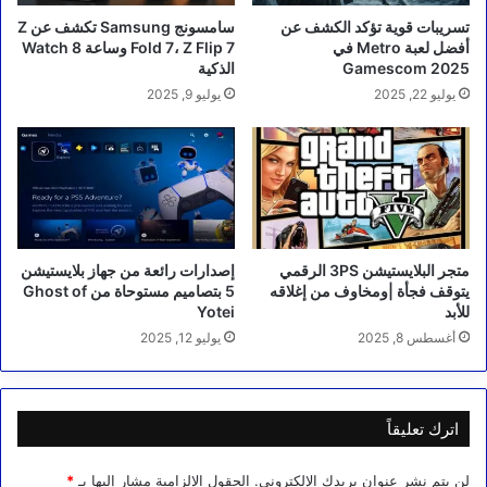
تسريبات قوية تؤكد الكشف عن
سامسونج Samsung تكشف عن Z
أفضل لعبة Metro في
Fold 7، Z Flip 7 وساعة Watch 8
Gamescom 2025
الذكية
يوليو 22, 2025
يوليو 9, 2025
متجر البلايستيشن 3PS الرقمي
إصدارات رائعة من جهاز بلايستيشن
يتوقف فجأة |ومخاوف من إغلاقه
5 بتصاميم مستوحاة من Ghost of
للأبد
Yotei
أغسطس 8, 2025
يوليو 12, 2025
اترك تعليقاً
لن يتم نشر عنوان بريدك الإلكتروني.
الحقول الإلزامية مشار إليها بـ
*