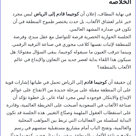
الخلاصه
في نهاية المطاف، إعلان أن
كوجيما قادم إلى الرياض
ليس مجرد
خبر عابر لعشاق الألعاب، بل حدث يختصر طموح المنطقة في أن
تكون في صدارة المشهد العالمي.
الجلسة الحوارية الحصرية فرصة للتواصل مع عقل مبدع، وفرصة
للمنطقة لإثبات نفسها كلاعب محوري في صناعة الترفيه الرقمي.
وبينما تترقب العيون ما سيقوله كوجيما، يبقى السؤال مفتوحًا: هل
سيكون هذا اللقاء بداية لعصر جديد من التعاون والإبداع في عالم
الألعاب بالمنطقة؟
إن حقيقة أن
كوجيما قادم
إلى الرياض تحمل في طياتها إشارات قوية
على أن المنطقة مقبلة على مرحلة جديدة من الانفتاح على عوالم
الإبداع والابتكار. فوجوده ليس مجرد لقاء عابر، بل خطوة تؤكد أن
صناعة الألعاب في السعودية أصبحت على الخريطة العالمية، وقادرة
على استقطاب العقول الملهمة وصنّاع التغيير. هذه الجلسة قد تكون
البداية لسلسلة من الفعاليات التي تربط بين المواهب المحلية
والعالمية، وتفتح الباب أمام مشاريع مستقبلية ستسهم في رسم
ملامح صناعة الألعاب بالمنطقة. وبقدر ما يمثل حضور كوجيما حدثًا