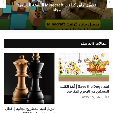
تحميل ماين كرافت Minecraft النسخة الرسمية
مجانا
مقالات ذات صلة
لعبة Save the Doge | أنقذ الكلب
المسكين من الهجوم المفاجئ
أغسطس 16, 2025
تنزيل لعبة الشطرنج مجانية | أفظل