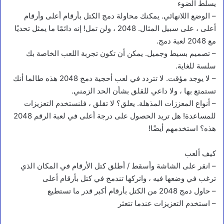
يسلط الضوء
– الوضع اللانهائي. يمكنك محاولة دمج الكتل بأرقام أعلى وأرقام
أعلى ، على سبيل المثال. 2048 ، ولن تمل! إنه دائمًا ما يمثل تحديًا
مع 2048 لعبة دمج.
– تصميم بسيط وجميل. يمكن أن تكون تجربة اللعب الخاصة بك
سلسة للغاية.
– لا يوجد مؤقت. لا تتردد في لعب أحجية دمج 2048 هذه طالما أنك
تستمتع بها ، ولا داعي للقلق بشأن الحد الزمني.
– أنواع المعززات المذهلة. يعلق؟ لا تقلق ، فلنستخدم التعزيزات
للمساعدة! هل تريد الحصول على درجة أعلى في لعبة الرقم 2048
هذه؟ استخدمهم أيضًا!
كيف ألعب
– انقر على الشاشة وأسقط / أطلق كتل الأرقام في المكان الذي
ترغب في وضعها فيه ، واتركها تندمج في كتل بأرقام أعلى
– حاول دمج 2048 من الكتل بأرقام أكبر قدر ما تستطيع
– استخدم التعزيزات عندما تتعثر