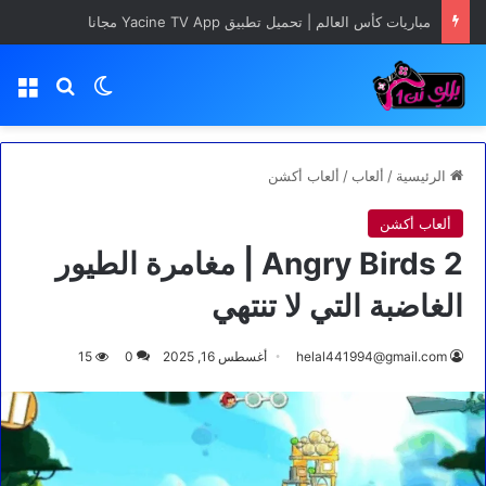
مباريات كأس العالم | تحميل تطبيق Yacine TV App مجانا
بحث عن
الوضع المظلم
الق
الرئيسية
/
ألعاب
/
ألعاب أكشن
ألعاب أكشن
Angry Birds 2 | مغامرة الطيور
الغاضبة التي لا تنتهي
helal441994@gmail.com
أغسطس 16, 2025
0
15