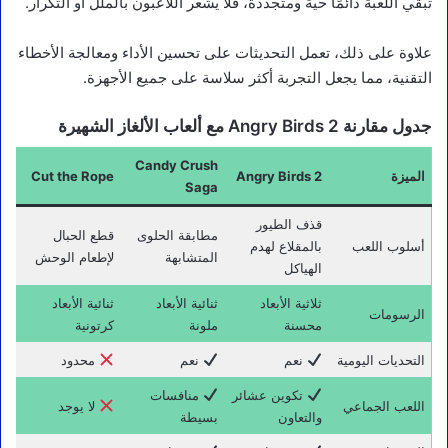
تبقي اللعبة دائمًا حية ومتجددة، فلا يشعر اللاعبون بالملل أو التكرار.
علاوة على ذلك، تعمل التحديثات على تحسين الأداء ومعالجة الأخطاء
التقنية، مما يجعل التجربة أكثر سلاسة على جميع الأجهزة.
جدول مقارنة Angry Birds 2 مع ألعاب الألغاز الشهيرة
Candy Crush
الميزة
Angry Birds 2
Cut the Rope
Saga
قذف الطيور
مطابقة الحلوى
قطع الحبال
أسلوب اللعب
بالمقلاع لهدم
المتشابهة
لإطعام الوحش
الهياكل
ثلاثية الأبعاد
ثنائية الأبعاد
ثنائية الأبعاد
الرسومات
محسنة
ملونة
كرتونية
التحديات اليومية
نعم
نعم
محدود
تكوين عشائر
منافسات
اللعب الجماعي
لا يوجد
والتعاون
بسيطة