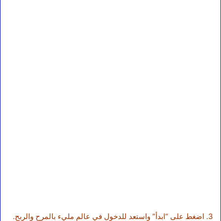
3. اضغط على “ابدأ” واستعد للدخول في عالم مليء بالمرح والربح.