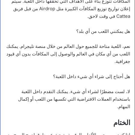
المكافآت تتوزع بناءً على الأهداف التي تحققها داخل اللعبة. سيتم
إعلان تواريخ توزيع المكافآت الكبيرة مثل Airdrop من قبل فريق
Cattea في وقت لاحق.
هل يمكنني اللعب من أي بلد؟
نعم، اللعبة متاحة للجميع حول العالم من خلال منصة تليجرام. يمكنك
اللعب من أي مكان في العالم والوصول إلى المكافآت بدون أي قيود
جغرافية.
هل أحتاج إلى شراء أي شيء داخل اللعبة؟
لا، لست مضطرًا لشراء أي شيء. يمكنك التقدم داخل اللعبة
باستخدام العملات الافتراضية التي تكسبها من اللعب أو إكمال
المهام.
الختام
إذا كنت من محبي الألعاب الرقمية وتبحث عن طرق لدمج المرح مع