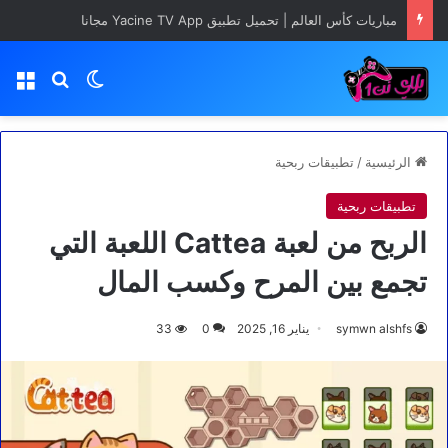
Minecraft تغيّر صناعة الألعاب تحديث Chaos Cubed قادم في يونيو 2026 رسميًا
بحث عن
الوضع المظلم
الق
الرئيسية
/
تطبيقات ربحية
تطبيقات ربحية
الربح من لعبة Cattea اللعبة التي
تجمع بين المرح وكسب المال
symwn alshfs
يناير 16, 2025
0
33