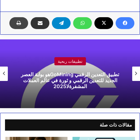
تطبيقات ربحية
تطبيق التعدين الرقمي GoMiningهو بوابة العصر
الجديد للتعدين الرقمي و ثورة في عالم العملات
المشفرةلا2025
مقالات ذات صلة