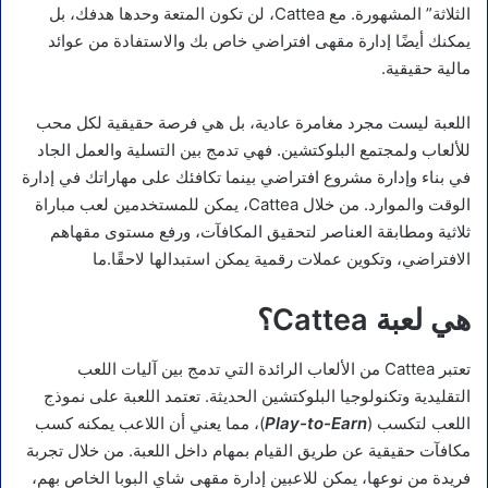
الثلاثة” المشهورة. مع Cattea، لن تكون المتعة وحدها هدفك، بل
يمكنك أيضًا إدارة مقهى افتراضي خاص بك والاستفادة من عوائد
مالية حقيقية.
اللعبة ليست مجرد مغامرة عادية، بل هي فرصة حقيقية لكل محب
للألعاب ولمجتمع البلوكتشين. فهي تدمج بين التسلية والعمل الجاد
في بناء وإدارة مشروع افتراضي بينما تكافئك على مهاراتك في إدارة
الوقت والموارد. من خلال Cattea، يمكن للمستخدمين لعب مباراة
ثلاثية ومطابقة العناصر لتحقيق المكافآت، ورفع مستوى مقهاهم
الافتراضي، وتكوين عملات رقمية يمكن استبدالها لاحقًا.ما
هي لعبة Cattea؟
تعتبر Cattea من الألعاب الرائدة التي تدمج بين آليات اللعب
التقليدية وتكنولوجيا البلوكتشين الحديثة. تعتمد اللعبة على نموذج
اللعب لتكسب (
Play-to-Earn
)، مما يعني أن اللاعب يمكنه كسب
مكافآت حقيقية عن طريق القيام بمهام داخل اللعبة. من خلال تجربة
فريدة من نوعها، يمكن للاعبين إدارة مقهى شاي البوبا الخاص بهم،