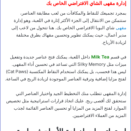
إدارة مقهى الشاي الافتراضي الخاص بك
بمجرد تجميعك للنقاط والمكافآت من لعب مطابقة العناصر،
ستتمكن من الانتقال إلى الجزء الأكثر إثارة في اللعبة، وهو إدارة
مقهى
شاي البوبا الافتراضي الخاص بك. هنا تتحول من لاعب إلى
مدير أعمال، حيث يمكنك تطوير وتحسين مقهاك بطرق مختلفة
لزيادة الأرباح.
في قسم
Milk Tea
داخل اللعبة، يمكنك فتح عناصر جديدة وتفعيل
ميزات مثل Silky Memory التي تساعد في تحسين أداء المقهى.
ليس هذا فحسب، بل يمكنك استخدام النقاط المكتسبة (Cat Paws)
لفتح مزايا إضافية وترقية العناصر الموجودة لزيادة الربح في الساعة.
إدارة المقهى تتطلب منك التخطيط الجيد واختيار العناصر التي
ستحقق لك أقصى ربح. عليك اتخاذ قرارات استراتيجية مثل تخصيص
الموارد لفتح المزيد من المزايا أو تحسين العناصر القائمة لجذب
المزيد من العملاء الافتراضيين.