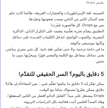
تطبيق Drops
الصينية، لغة الإمبراطوريات والحضارات العريقة، طالما كانت حلم
بعيد المنال لكثير من الناس بسبب صعوبتها وتفرّدها.
بس مع Drops، كل هالصورة تغيّرت!
التطبيق بيقدّم تجربة تعلّمية بتعتمد على التكرار الذكي، الذاكرة
البصرية، والصوت الواضح، لتدخل الكلمات الجديدة على دماغك
وكأنها موسيقى مألوفة.
ما في حاجة ترجمة، ولا حتى تفكير بلغة تانية. كل شي بصري مباشر،
يعني دماغك بيتفاعل مع الكلمة والمعنى فورًا، وبيخزّنها بدون ما
تحس.
5 دقايق باليوم؟ السر الحقيقي للتقدّم!
يمكن تفكر إنه 5 دقايق ما بيكفوا تتعلّم شي… بس المفاجأة إن هالـ5
دقايق ممكن يغيّروا مستواك تمامًا مع الوقت.
Drops بيشتغل على مبدأ “القليل الدائم أفضل من الكثير المنقطع”،
وهاد المبدأ العلمي أثبت فعاليته بكل الدراسات التربوية.
كل يوم، بتدخل التطبيق، بتختار موضوع، وبتنغمس بجلسة خفيفة،