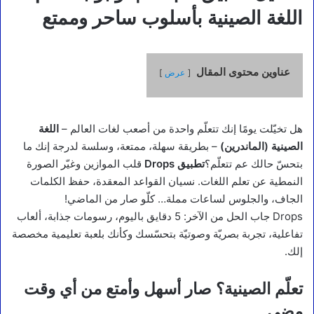
اللغة الصينية بأسلوب ساحر وممتع
عناوين محتوى المقال
عرض
هل تخيّلت يومًا إنك تتعلّم واحدة من أصعب لغات العالم –
اللغة
الصينية (الماندرين)
– بطريقة سهلة، ممتعة، وسلسة لدرجة إنك ما
بتحسّ حالك عم تتعلّم؟
تطبيق Drops
قلب الموازين وغيّر الصورة
النمطية عن تعلم اللغات. نسيان القواعد المعقدة، حفظ الكلمات
الجاف، والجلوس لساعات مملة… كلّو صار من الماضي!
Drops جاب الحل من الآخر: 5 دقايق باليوم، رسومات جذابة، ألعاب
تفاعلية، تجربة بصريّة وصوتيّة بتحسّسك وكأنك بلعبة تعليمية مخصصة
إلك.
تعلّم الصينية؟ صار أسهل وأمتع من أي وقت
مضى