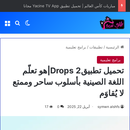
Minecraft تغيّر صناعة الألعاب تحديث Chaos Cubed قادم في يونيو 2026 رسميًا
بحث عن
الوضع المظلم
الق
الرئيسية
/
تطبيقات
/
برامج تعليمية
برامج تعليمية
تحميل تطبيق2 Drops|هو تعلّم
اللغة الصينية بأسلوب ساحر وممتع
لا يُقاوَم
symwn alshfs
أبريل 22, 2025
0
17