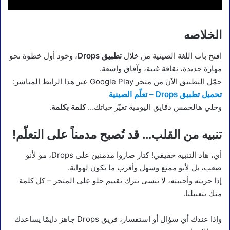
الخلاصه
افتح باب اللغة الصينية من خلال
تطبيق Drops
، وخود أول خطوة نحو
مهارة جديدة، ثقافة غنية، وآفاق واسعة.
حمّل التطبيق الآن من متجر Google Play عبر هذا الرابط المباشر:
تحميل تطبيق Drops – تعلّم الصينية
وخلي هالخمس دقايق اليومية تغيّر حياتك…
كلمة بكلمة
.
تنبيه من القلب… قد تُصبح مدمناً على التعلّم!
أي، هاد التنبيه حقيقي! كتار صاروا مدمنين على Drops، مو لأنو
صعب، بل لأنو ممتع وسهل وأقرب ما يكون لهواية.
إذا جربته وأحببته، لا تنسى تترك تقييم حلو على المتجر – كل كلمة
منك بتعنيلنا.
وإذا عندك أي سؤال أو استفسار، فريق Drops جاهز دايمًا يساعدك