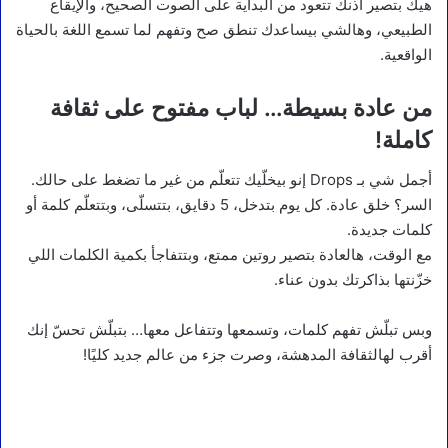
هيك بتصير أذنك تتعود من البداية على الصوت الصحيح، والإيقاع
الطبيعي، وهالشي بيساعدك تنطق صح وتفهم لما تسمع اللغة بالحياة
الواقعية.
من عادة بسيطة… لباب مفتوح على ثقافة
كاملة!
أجمل شي بـ Drops إنو بيخلّيك تتعلّم من غير ما تضغط على حالك.
السر؟ خلق عادة. كل يوم بتدخل، 5 دقايق، بتتسلّى، وبتتعلّم كلمة أو
كلمات جديدة.
مع الوقت، هالعادة بتصير روتين ممتع، وبتتفاجأ بكمية الكلمات اللي
خزّنتها بذاكرتك بدون عناء.
وبس تبلّش تفهم كلمات، وتسمعها وتتفاعل معها… بتبلّش تحسّ إنك
أقرب لهالثقافة المدهشة، وصرت جزء من عالم جديد كليًا!