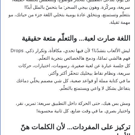
سريعة، ومركّزة. وهون بيجي السحر: ما بتحسّ بالملل أبدًا!
بتتعلّم وتستمتع، وبتخلق عادة يومية بتخلي اللغة جزء من حياتك، مو
مهمة ثقيلة.
اللغة صارت لعبة… والتعلّم متعة حقيقية
ليش الألعاب بتشدّنا؟ لأن فيها تحدي، مكافأة، وتكرار ذكي. Drops
فهم هالشي تمامًا، ودمج هالخصائص بتجربة التعلّم.
كل جلسة عبارة عن لعبة صغيرة، رسومات، اختيارات، حركات
سريعة، ونظام نقاط بيخليك تتحفّز أكتر وأكتر.
ما في كتابة مملة أو قواعد صعبة، كل شي مصمم يخلّي دماغك
يتفاعل بشكل لا واعي ويستمتع بالتعلّم.
ومش بس هيك، حتى الحركة داخل التطبيق سريعة: تمرير، نقر،
واختيار بصري. ما في وقت ضايع، كل ثانية محسوبة!
تركيز على المفردات… لأن الكلمات هنّ