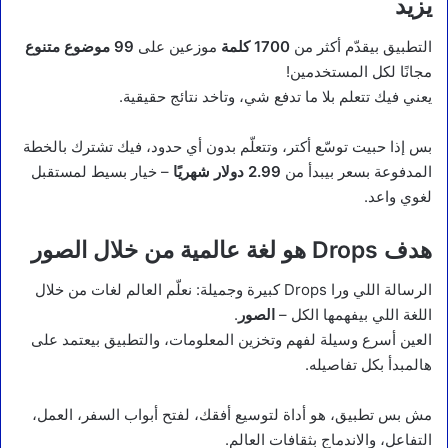
يزيد
التطبيق بيقدّم أكثر من
1700 كلمة
موزعين على
99 موضوع متنوع
مجانًا لكل المستخدمين!
يعني فيك تتعلم بلا ما تدفع شي، وتاخد نتائج حقيقية.
بس إذا حبيت توسّع أكتر، وتتعلّم بدون أي حدود، فيك تشترك بالخطة
المدفوعة بسعر بيبدأ من
2.99 دولار شهريًا
– خيار بسيط لمستقبل
لغوي واعد.
هدف Drops هو لغة عالمية من خلال الصور
الرسالة اللي ورا Drops كبيرة وجميلة: نعلّم العالم لغات من خلال
اللغة اللي بيفهمها الكل –
الصور
.
العين أسرع وسيلة لفهم وتخزين المعلومات، والتطبيق بيعتمد على
هالمبدأ بكل تفاصيله.
مش بس تطبيق، هو أداة لتوسيع أفقك، لفتح أبواب السفر، العمل،
التفاعل، والاندماج بثقافات العالم.