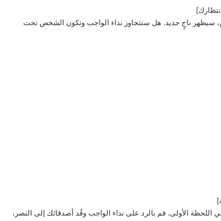
للعب السريع والخفيف. وفي غضون 10 دقائق، سيظهر ناجٍ جديد. هل ستتجاوز نداء الواجب وتكون الشخص تحت
واصل مع فريقك في اللحظة الأولى. قم بالرد على نداء الواجب وقُد أصدقائك إلى النصر،