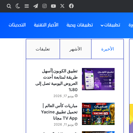
‫X
فيسبوك
‫YouTube
انستقرام
تيلقرام
بحث
إضافة عمود ج
الوضع ا
رة
تطبيقات
تطبيقات ربحية
الأخبار التقنية
التحديثات
الأخيرة
الأشهر
تعليقات
تطبيق الكوبون|أسهل
طريقة لمتابعة أحدث
العروض اليومية تصل إلى
80%
يونيو 17, 2026
مباريات كأس العالم |
تحميل تطبيق Yacine
TV App مجانا
يونيو 11, 2026