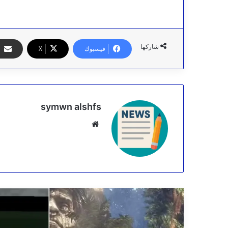
شاركها
فيسبوك
‫X
symwn alshfs
موقع
الويب