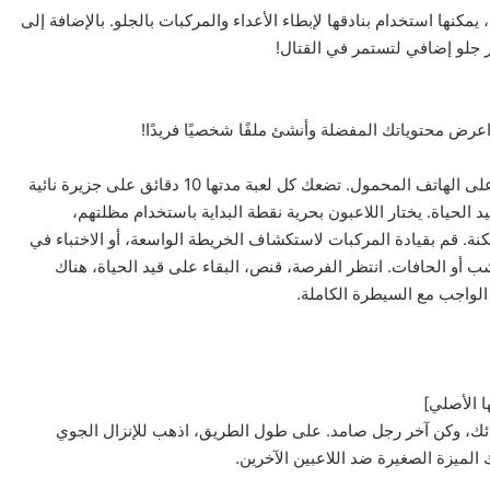
، يمكنها استخدام بنادقها لإبطاء الأعداء والمركبات بالجلو. بالإضافة إلى
جلو إضافي لتستمر في القتال!
ض محتوياتك المفضلة وأنشئ ملفًا شخصيًا فريدًا!
فري فاير هي لعبة إطلاق نار مشهورة عالميًا ومتوفرة على الهاتف المحمول. تضعك كل لعبة مدتها 10 دقائق على جزيرة نائية
ء على قيد الحياة. يختار اللاعبون بحرية نقطة البداية باستخدام مظلتهم،
نة. قم بقيادة المركبات لاستكشاف الخريطة الواسعة، أو الاختباء في
ب أو الحافات. انتظر الفرصة، قنص، البقاء على قيد الحياة، هناك
الواجب مع السيطرة الكاملة.
ا الأصلي]
ئك، وكن آخر رجل صامد. على طول الطريق، اذهب للإنزال الجوي
ميزة الصغيرة ضد اللاعبين الآخرين.