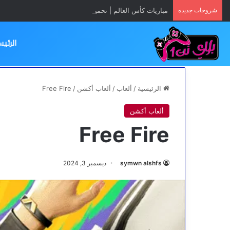
شروحات جديده
مباريات كأس العالم | تحميل تطبيق Yacine TV App مجانا
الرئيس
الرئيسية
/
ألعاب
/
ألعاب أكشن
/
Free Fire
ألعاب أكشن
Free Fire
symwn alshfs
ديسمبر 3, 2024