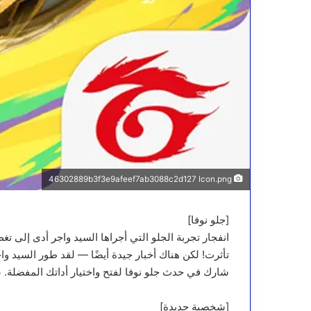
46302889b3f3e9afeef7ab3088c2d127 Icon.png
[جلو نوفا]
انفجار تجربة الجلو التي أجراها السيد واجر أدى إلى تغ
تأثرت! لكن هناك أخبار جيدة أيضًا — لقد طور السيد واج
شارك في حدث جلو نوفا لفتح واختيار أداتك المفضلة. 
[شخصية جديدة]