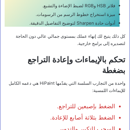
فلاتر HSB وRGB لضبط الإضاءة والتشبع.
ميزة استخراج خطوط الرسم من الرسومات.
أدوات حادة Sharpen لتوضيح التفاصيل الدقيقة.
كل ذلك يتيح لك إنهاء عملك بمستوى جمالي عالي دون الحاجة
لتصديره إلى برامج خارجية.
تحكم بالإيماءات وإعادة التراجع
بضغطة
واحدة من التجارب السلسة التي يقدّمها HiPaint هي دعمه الكامل
للإيماءات اللمسية:
الضغط بإصبعين للتراجع.
الضغط بثلاثة أصابع للإعادة.
السحب للتكبير والتدوير.