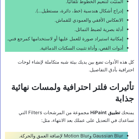
المثبّت لتنعيم الخطوط تلقائيًا.
إدراج أشكال هندسية (خط، دائرة، مستطيل…).
الانعكاس الأفقي والعمودي للقماش.
أدلة بصرية لضبط التماثل.
إمكانية استيراد صورة للعمل عليها أو لاستخدامها كمرجع فني.
أدوات القص، وأداة تثبيت السكتات الدماغية.
كل هذه الأدوات تضع بين يديك بيئة شبه متكاملة لإنشاء لوحات
احترافية بأدق التفاصيل.
تأثيرات فلتر احترافية ولمسات نهائية
جذابة
يمنحك
تطبيق HiPaint
مجموعة من المرشحات Filters التي
تساعدك في التعديل على عملك بعد الانتهاء، مثل:
Gaussian Blur وMotion Blur لإضافة العمق والحركة.