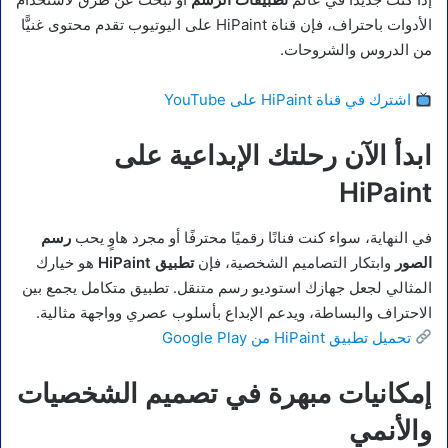
الأدوات باحتراف، فإن قناة HiPaint على اليوتيوب تقدم محتوى غنيًّا
من الدروس والشروحات.
اشترك في قناة HiPaint على YouTube
ابدأ الآن رحلتك الإبداعية على
HiPaint
في النهاية، سواء كنت فنانًا رقميًا محترفًا أو مجرد هاوٍ يحب
رسم
الصور
وابتكار التصاميم الشخصية، فإن
تطبيق HiPaint
هو خيارك
المثالي لجعل جهازك استوديو رسم متنقل. تطبيق متكامل يجمع بين
الاحتراف والبساطة، ويدعم الإبداع بأسلوب عصري وواجهة مثالية.
تحميل تطبيق HiPaint من Google Play
إمكانيات مبهرة في تصميم الشخصيات
والأنمي