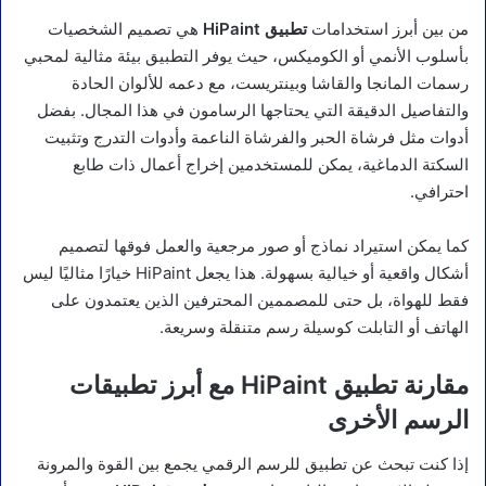
من بين أبرز استخدامات
تطبيق HiPaint
هي تصميم الشخصيات
بأسلوب الأنمي أو الكوميكس، حيث يوفر التطبيق بيئة مثالية لمحبي
رسمات المانجا والقاشا وبينتريست، مع دعمه للألوان الحادة
والتفاصيل الدقيقة التي يحتاجها الرسامون في هذا المجال. بفضل
أدوات مثل فرشاة الحبر والفرشاة الناعمة وأدوات التدرج وتثبيت
السكتة الدماغية، يمكن للمستخدمين إخراج أعمال ذات طابع
احترافي.
كما يمكن استيراد نماذج أو صور مرجعية والعمل فوقها لتصميم
أشكال واقعية أو خيالية بسهولة. هذا يجعل HiPaint خيارًا مثاليًا ليس
فقط للهواة، بل حتى للمصممين المحترفين الذين يعتمدون على
الهاتف أو التابلت كوسيلة رسم متنقلة وسريعة.
مقارنة تطبيق HiPaint مع أبرز تطبيقات
الرسم الأخرى
إذا كنت تبحث عن تطبيق للرسم الرقمي يجمع بين القوة والمرونة