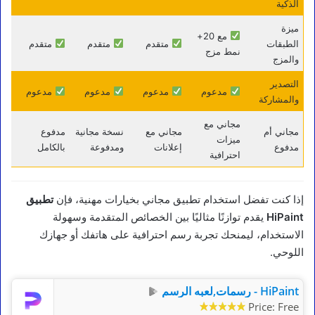
الذكية
ميزة
مع 20+
الطبقات
متقدم
متقدم
متقدم
نمط مزج
والمزج
التصدير
مدعوم
مدعوم
مدعوم
مدعوم
والمشاركة
مجاني مع
مجاني أم
مجاني مع
نسخة مجانية
مدفوع
ميزات
مدفوع
إعلانات
ومدفوعة
بالكامل
احترافية
إذا كنت تفضل استخدام تطبيق مجاني بخيارات مهنية، فإن
تطبيق
HiPaint
يقدم توازنًا مثاليًا بين الخصائص المتقدمة وسهولة
الاستخدام، ليمنحك تجربة رسم احترافية على هاتفك أو جهازك
اللوحي.
HiPaint - رسمات,لعبه الرسم
Price:
Free