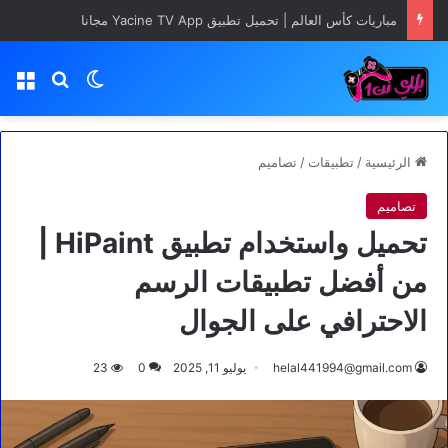
مباريات كأس العالم | تحميل تطبيق Yacine TV App مجانا
بحث عن
الوضع المظلم
الق
الرئيسية
/
تطبيقات
/
تصاميم
تصاميم
تحميل واستخدام تطبيق HiPaint |
من أفضل تطبيقات الرسم
الاحترافي على الجوال
helal441994@gmail.com
يوليو 11, 2025
0
23