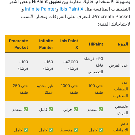
وسهولة الاستخدام، فإليك مقارنة بين
تطبيق HiPaint
وبعض أشهر
التطبيقات المنافسة مثل
ibis Paint X
و
Infinite Painter
و
Procreate Pocket، لتتعرف على الفروقات وتختار الأنسب
لاحتياجاتك الفنية:
Procreate
Infinite
ibis Paint
الميزة
HiPaint
Pocket
Painter
X
90+ فرشاة
100+
160+
47,000+
عدد الفرش
قابلة
فرشاة
فرشاة
فرشاة
للتخصيص
عدد
حتى 100
حتى 1000
غير محدود
حتى 250
الطبقات
طبقة
طبقة
عمليًا
طبقة
المدعومة
تخصيص
متقدم
جزئي
كامل
متقدم
الفرش
دعم
الإيماءات
كامل
متوسط
كامل
كامل