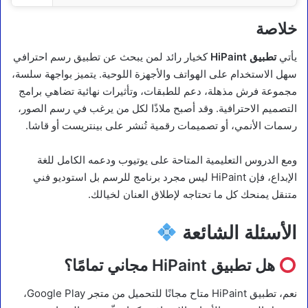
خلاصة
يأتي
تطبيق HiPaint
كخيار رائد لمن يبحث عن تطبيق رسم احترافي
سهل الاستخدام على الهواتف والأجهزة اللوحية. يتميز بواجهة سلسة،
مجموعة فرش مذهلة، دعم للطبقات، وتأثيرات نهائية تضاهي برامج
التصميم الاحترافية. وقد أصبح ملاذًا لكل من يرغب في رسم الصور،
رسمات الأنمي، أو تصميمات رقمية تُنشر على بينتريست أو قاشا.
ومع الدروس التعليمية المتاحة على يوتيوب ودعمه الكامل للغة
الإبداع، فإن HiPaint ليس مجرد برنامج للرسم بل استوديو فني
متنقل يمنحك كل ما تحتاجه لإطلاق العنان لخيالك.
الأسئلة الشائعة
هل تطبيق HiPaint مجاني تمامًا؟
نعم، تطبيق HiPaint متاح مجانًا للتحميل من متجر Google Play،