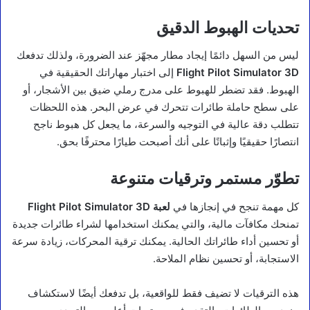
تحديات الهبوط الدقيق
ليس من السهل دائمًا إيجاد مطار مجهّز عند الضرورة، ولذلك تدفعك
Flight Pilot Simulator 3D
إلى اختبار مهاراتك الحقيقية في
الهبوط. فقد تضطر للهبوط على مدرج رملي ضيق بين الأشجار، أو
على سطح حاملة طائرات تتحرك في عرض البحر. هذه اللحظات
تتطلب دقة عالية في التوجيه والسرعة، ما يجعل كل هبوط ناجح
انتصارًا حقيقيًا وإثباتًا على أنك أصبحت طيارًا محترفًا بحق.
تطوّر مستمر وترقيات متنوعة
كل مهمة تنجح في إنجازها في
لعبة Flight Pilot Simulator 3D
تمنحك مكافآت مالية، والتي يمكنك استخدامها لشراء طائرات جديدة
أو تحسين أداء طائراتك الحالية. يمكنك ترقية المحركات، زيادة سرعة
الاستجابة، أو تحسين نظام الملاحة.
هذه الترقيات لا تضيف فقط للواقعية، بل تدفعك أيضًا لاستكشاف