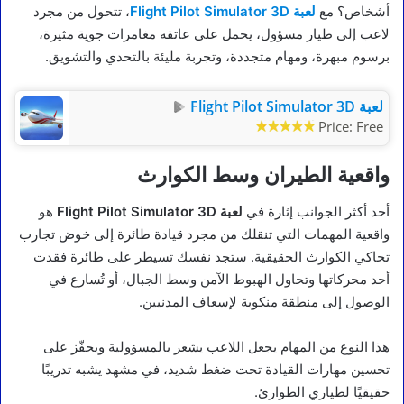
أشخاص؟ مع
لعبة Flight Pilot Simulator 3D
، تتحول من مجرد
لاعب إلى طيار مسؤول، يحمل على عاتقه مغامرات جوية مثيرة،
برسوم مبهرة، ومهام متجددة، وتجربة مليئة بالتحدي والتشويق.
لعبة Flight Pilot Simulator 3D
Price:
Free
واقعية الطيران وسط الكوارث
أحد أكثر الجوانب إثارة في
لعبة Flight Pilot Simulator 3D
هو
واقعية المهمات التي تنقلك من مجرد قيادة طائرة إلى خوض تجارب
تحاكي الكوارث الحقيقية. ستجد نفسك تسيطر على طائرة فقدت
أحد محركاتها وتحاول الهبوط الآمن وسط الجبال، أو تُسارع في
الوصول إلى منطقة منكوبة لإسعاف المدنيين.
هذا النوع من المهام يجعل اللاعب يشعر بالمسؤولية ويحفّز على
تحسين مهارات القيادة تحت ضغط شديد، في مشهد يشبه تدريبًا
حقيقيًا لطياري الطوارئ.