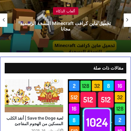
ألعاب الذكاء
تحميل ماين كرافت Minecraft النسخة الرسمية
مجانا
مقالات ذات صلة
لعبة Save the Doge | أنقذ الكلب
المسكين من الهجوم المفاجئ
أغسطس 16, 2025