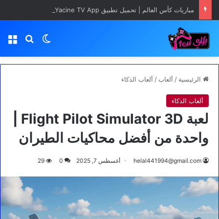
مباريات كأس العالم | تحميل تطبيق Yacine TV App مجانا
بحث عن
الوضع المظلم
الق
الرئيسية
/
ألعاب
/
ألعاب الذكاء
ألعاب الذكاء
لعبة Flight Pilot Simulator 3D |
واحدة من أفضل محاكيات الطيران
helal441994@gmail.com
أغسطس 7, 2025
0
29