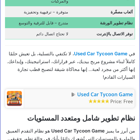
والمركبات
ألعاب مصغّرة
متوفرة – ترفيهية وتحفيزية
نظام تطوير الورشة
متدرج – قابل للترقية والتوسع
توفر الاتصال بالإنترنت
لا تحتاج اتصال دائم
في
Used Car Tycoon Game
، لا تكتفي بالتسلية، بل تعيش حلمًا
كاملاً لبناء مشروع مربح بيديك، عبر قراراتك، استراتيجيتك، وإبداعك.
إنها أكثر من مجرد لعبة… إنها محاكاة شيقة لتصبح قطب تجارة
السيارات القادم!
Used Car Tycoon Game
Price:
Free
نظام تطوير شامل ومتعدد المستويات
من أبرز ما يميز
Used Car Tycoon Game
هو نظام التقدم العميق
والمليء بالمستويات التي تُشعرك دائمًا بأنك في حالة تطور حقيقي.