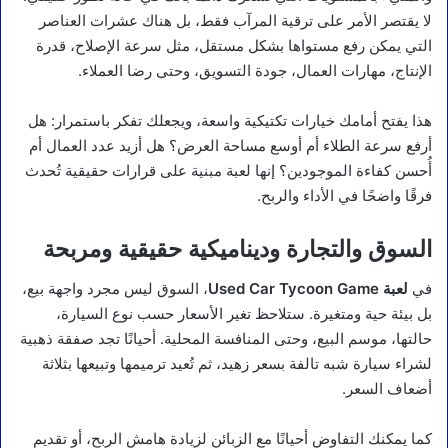
لا يقتصر الأمر على ترقية المرآب فقط، بل هناك عشرات العناصر
التي يمكن رفع مستواها بشكل مستقل، مثل سرعة الإصلاح، قدرة
الإنتاج، مهارات العمال، جودة التسويق، وحتى رضا العملاء.
هذا يفتح أمامك خيارات تكتيكية واسعة، ويجعلك تفكر باستمرار: هل
أرفع سرعة الطلاء أم أوسع مساحة العرض؟ هل أزيد عدد العمال أم
أُحسن كفاءة الموجودين؟ إنها لعبة مبنية على قرارات حقيقية تُحدث
فرقًا واضحًا في الأداء والربح.
السوق والتجارة وديناميكية حقيقية ومربحة
في
لعبة Used Car Tycoon Game
، السوق ليس مجرد واجهة بيع،
بل بيئة حية ومتغيرة. ستلاحظ تغير الأسعار حسب نوع السيارة،
حالتها، موسم البيع، وحتى المنافسة المحلية. أحيانًا تجد صفقة ذهبية
لشراء سيارة شبه تالفة بسعر زهيد، ثم تُعيد ترميمها وتبيعها بثلاثة
أضعاف السعر.
كما يمكنك التفاوض أحيانًا مع الزبائن لزيادة هامش الربح، أو تقديم