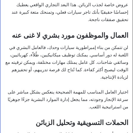
عروض خاصة لجذب الزبائن. هذا البعد التجاري الواقعي يعطيك
إحساسًا حقيقيًا بأنك تاجر سيارات فعلي، وتمنحك متعة كبيرة عند
تحقيق صفقات ناجحة.
العمال والموظفون مورد بشري لا غنى عنه
لن تتمكن من بناء إمبراطورية سيارات وحدك، فالعامل البشري في
اللعبة له دور أساسي. يمكنك توظيف ميكانيكيين، طُلاّء، كهربائيين،
وسائقي شاحنات. كل عامل يمتلك مهارات مختلفة، ويمكن ترقيته مع
الوقت ليصبح أكثر كفاءة. كما تُتاح لك فرصة تدريبهم، أو تحفيزهم
لزيادة الإنتاجية.
اختيار العامل المناسب للمهمة الصحيحة ينعكس بشكل مباشر على
سرعة الإنجاز وجودته، مما يجعل إدارة الموارد البشرية جزءًا جوهريًا
من استراتيجية اللعب.
الحملات التسويقية وتحليل الزبائن