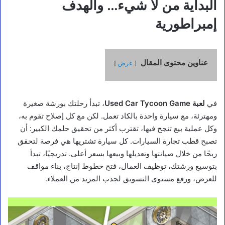
البداية من لا شيء… والهدف
إمبراطورية
عناوين محتوى المقال
عرض
في
لعبة Used Car Tycoon Game
، تبدأ رحلتك بورشة صغيرة
ومهترئة، مع سيارة واحدة بالكاد تعمل. لكن مع كل إصلاح تقوم به،
وكل عملية بيع تنجح فيها، تقترب أكثر من تحقيق حلمك الكبير: أن
تصبح قطب تجارة السيارات. كل سيارة تشتريها هي فرصة لتحقق
ربحًا من خلال صيانتها وتعديلها وبيعها بسعر أعلى. تدريجيًا، تبدأ
بتوسيع ورشتك، توظيف العمال، فتح خطوط إنتاج، بناء مواقف
للعرض، ورفع مستوى التسويق لجذب المزيد من العملاء.