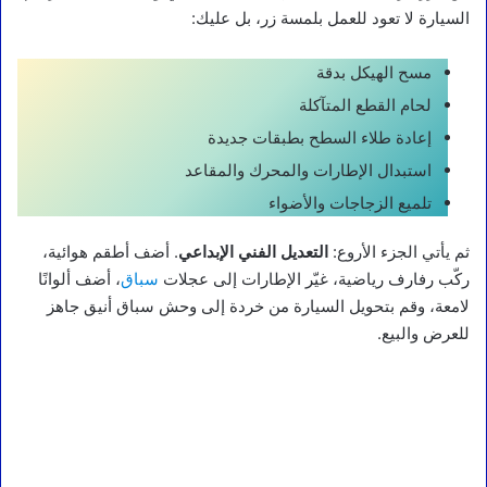
السيارة لا تعود للعمل بلمسة زر، بل عليك:
مسح الهيكل بدقة
لحام القطع المتآكلة
إعادة طلاء السطح بطبقات جديدة
استبدال الإطارات والمحرك والمقاعد
تلميع الزجاجات والأضواء
ثم يأتي الجزء الأروع:
التعديل الفني الإبداعي
. أضف أطقم هوائية،
ركّب رفارف رياضية، غيّر الإطارات إلى عجلات
سباق
، أضف ألوانًا
لامعة، وقم بتحويل السيارة من خردة إلى وحش سباق أنيق جاهز
للعرض والبيع.