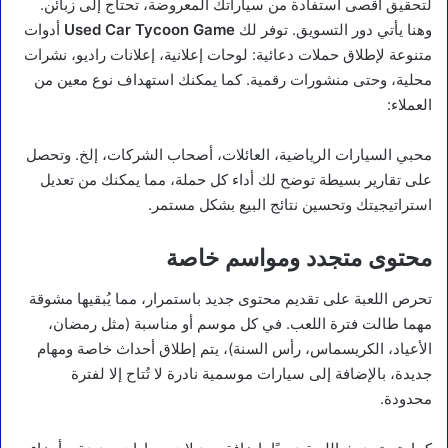
لتحقيق أقصى استفادة من سياراتك المعروضة، تحتاج إلى زبائن.
وهنا يأتي دور التسويق. توفر لك
Used Car Tycoon Game
أدوات
متنوعة لإطلاق حملات دعائية: لوحات إعلانية، إعلانات راديو، نشرات
محلية، وحتى منشورات رقمية. كما يمكنك استهداف نوع معين من
العملاء:
محبي السيارات الرياضية، العائلات، أصحاب الشركات، إلخ. وتحصل
على تقارير بسيطة توضح لك أداء كل حملة، مما يمكنك من تعديل
استراتيجيتك وتحسين نتائج البيع بشكل مستمر.
محتوى متجدد ومواسم خاصة
تحرص اللعبة على تقديم محتوى جديد باستمرار، مما يُبقيها مشوقة
مهما طالت فترة اللعب. في كل موسم أو مناسبة (مثل رمضان،
الأعياد، الكريسماس، رأس السنة)، يتم إطلاق أحداث خاصة ومهام
جديدة، بالإضافة إلى سيارات موسمية نادرة لا تُتاح إلا لفترة
محدودة.