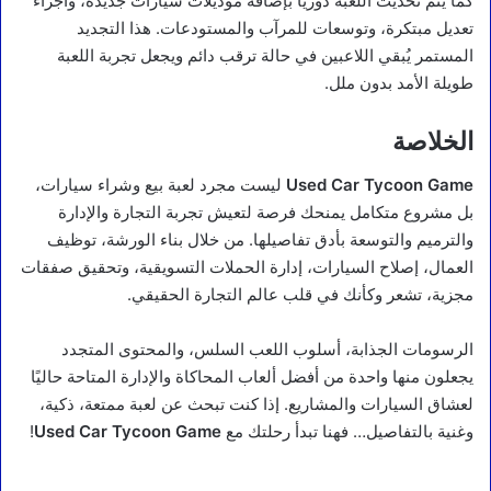
كما يتم تحديث اللعبة دوريًا بإضافة موديلات سيارات جديدة، وأجزاء
تعديل مبتكرة، وتوسعات للمرآب والمستودعات. هذا التجديد
المستمر يُبقي اللاعبين في حالة ترقب دائم ويجعل تجربة اللعبة
طويلة الأمد بدون ملل.
الخلاصة
Used Car Tycoon Game
ليست مجرد لعبة بيع وشراء سيارات،
بل مشروع متكامل يمنحك فرصة لتعيش تجربة التجارة والإدارة
والترميم والتوسعة بأدق تفاصيلها. من خلال بناء الورشة، توظيف
العمال، إصلاح السيارات، إدارة الحملات التسويقية، وتحقيق صفقات
مجزية، تشعر وكأنك في قلب عالم التجارة الحقيقي.
الرسومات الجذابة، أسلوب اللعب السلس، والمحتوى المتجدد
يجعلون منها واحدة من أفضل ألعاب المحاكاة والإدارة المتاحة حاليًا
لعشاق السيارات والمشاريع. إذا كنت تبحث عن لعبة ممتعة، ذكية،
وغنية بالتفاصيل… فهنا تبدأ رحلتك مع
Used Car Tycoon Game
!