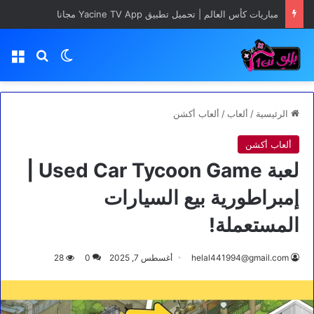
مباريات كأس العالم | تحميل تطبيق Yacine TV App مجانا
بحث عن
الوضع المظلم
الق
الرئيسية
/
ألعاب
/
ألعاب أكشن
ألعاب أكشن
لعبة Used Car Tycoon Game |
إمبراطورية بيع السيارات
المستعملة!
helal441994@gmail.com
أغسطس 7, 2025
0
28