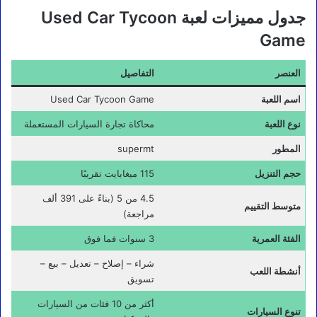
جدول مميزات لعبة Used Car Tycoon
Game
العنصر
التفاصيل
اسم اللعبة
Used Car Tycoon Game
نوع اللعبة
محاكاة تجارة السيارات المستعملة
المطور
supermt
حجم التنزيل
115 ميغابايت تقريبًا
4.5 من 5 (بناءً على 391 ألف
متوسط التقييم
مراجعة)
الفئة العمرية
3 سنوات فما فوق
شراء – إصلاح – تعديل – بيع –
أنشطة اللعب
تسويق
أكثر من 10 فئات من السيارات
تنوع السيارات