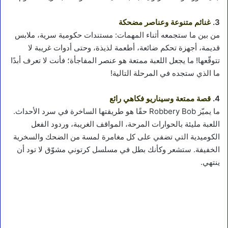
3.
غنائم متنوعة وعناصر مضحكة
من بين ما ستجمعه أثناء المهمات: مستندات حكومية سرية، ملابس
قديمة، أجهزة تحكم ضائعة، أطعمة لذيذة، وحتى أدوات غريبة لا
تتوقّعها! ما يجعل اللعبة ممتعة هو عنصر المفاجأة؛ فأنت لا تعرف أبدًا
ما الذي ستجده في المرحلة التالية!
4.
قصة ممتعة وسيناريو فكاهي رائع
ما يميّز Robbery Bob حقًا هو طريقتها الساخرة في سرد الأحداث.
اللعبة مليئة بالحوارات المرحة، المواقف الغريبة، وردود الفعل
الكوميدية التي تضفي على كل مغامرة لمسة من الضحك والسخرية
الخفيفة. ستشعر وكأنك بطل في مسلسل كرتوني مشوّق لا تود أن
ينتهي.