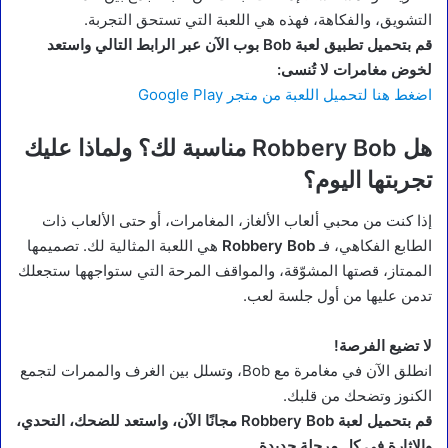
التشويق، والفكاهة، فهذه هي اللعبة التي تستحق التجربة.
قم بتحميل تطبيق لعبة Bob بوب الآن عبر الرابط التالي واستعد
لخوض مغامرات لا تُنسى:
اضغط هنا لتحميل اللعبة من متجر Google Play
هل Robbery Bob مناسبة لك؟ ولماذا عليك
تجربتها اليوم؟
إذا كنت من محبي ألعاب الألغاز، المغامرات، أو حتى الألعاب ذات
الطابع الفكاهي، فـ
Robbery Bob
هي اللعبة المثالية لك. تصميمها
الممتاز، قصتها المشوّقة، والمواقف المرحة التي ستواجهها ستجعلك
تدمن عليها من أول جلسة لعب.
لا تضيع الفرصة!
انطلق الآن في مغامرة مع Bob، وتسلل بين الغرف والممرات لتجمع
الكنوز وتضحك من قلبك.
قم بتحميل لعبة Robbery Bob مجانًا الآن، واستعد للضحك، التحدي،
والإثارة في كل مرحلة جديدة.