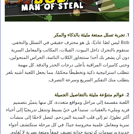
1.
تجربة تسلل ممتعة مليئة بالذكاء والمكر
Bob ليس لصًا عاديًا، بل هو محترف حقيقي في التسلل والتخفي.
ستقوم بالتحرك داخل البيوت، الفيلات، المكاتب والمعامل السرية
دون أن يشعر بك أحد! ستتجاوز الكلاب النائمة، الحراس المتجولين،
وحتى كاميرات المراقبة بأعلى درجات الحذر والدقة. كل مهمة
تتطلب استراتيجية ذكية وتخطيطًا محكمًا، مما يجعل اللعبة أشبه بلغز
يتطلب منك التفكير السريع وسرعة التصرف.
2.
عوالم متنوّعة مليئة بالتفاصيل الجميلة
اللعبة مقسمة إلى مراحل ومواقع متعددة، كل منها يتميّز بتصميم
فريد ومليء بالعقبات. ستبدأ في حيّ بسيط وتنتقل تدريجيًا إلى أحياء
أكثر تطورًا، ثم إلى قلب المدينة المزدحم، لتصل لاحقًا إلى منشآت
سرية ومعامل علمية محروسة جيدًا. في كل مرحلة ستكتشف أجواء
جديدة ورسومات كرتونية جذابة تضيف عمقاً ومتعة بصرية لا تُقاوم.