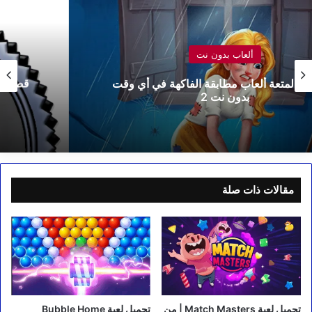
ألعاب بدون نت
قصص مؤثرة | تطبيق يجمع بين سحر القصص والعبر
المؤثرة (بدون إنترنت)
مقالات ذات صلة
تحميل لعبة Match Masters | من
تحميل لعبة Bubble Home