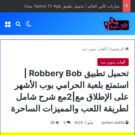
مباريات كأس العالم | تحميل تطبيق Yacine TV App مجانا
بحث عن
الوضع المظلم
الق
الرئيسية
/
ألعاب بدون نت
ألعاب بدون نت
تحميل تطبيق Robbery Bob |
استمتع بلعبة الحرامي بوب الأشهر
على الإطلاق مع|2مع شرح شامل
لطريقة اللعب والمميزات الساحرة
symwn alshfs
مايو 1, 2025
0
26