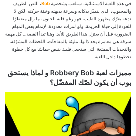
في هذه اللعبة الاستثنائية، ستلعب بشخصية
Bob
، اللص الظريف
والمحبوب، الذي يتميّز بذكائه وسرعة بديهته وخفة حركته. لكن لا
تدعه يغرّك مظهره الطيب، فهو رغم قلبه الحنون، ما زال مضطرًا
للعودة إلى حياة الجريمة، ولو لمرات معدودة، لإتمام بعض المهام
الضرورية قبل أن يعتزل هذا الطريق للأبد. وهنا تبدأ القصة… كل مهمة
سرقة هي مغامرة بحد ذاتها، مليئة بالمفاجآت، اللحظات المشوّقة،
والتحديات الممتعة التي ستجعل قلبك ينبض حماسًا مع كل خطوة
تخطوها داخل اللعبة.
مميزات لعبة Robbery Bob و لماذا يستحق
بوب أن يكون لصّك المفضّل؟