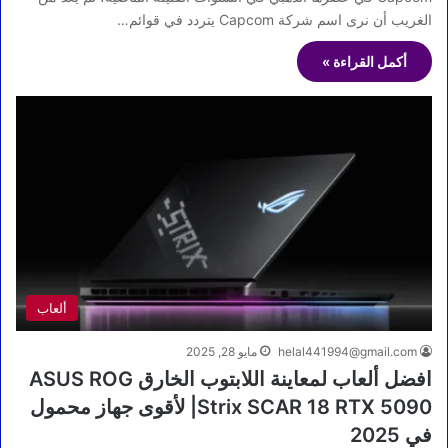
الغريب أن نرى اسم شركة Capcom يتردد في قوائم…
أكمل القراءة »
ألعاب
helal441994@gmail.com
مايو 28, 2025
افضل ألعاب لمعاينة اللابتوب الخارق ASUS ROG
Strix SCAR 18 RTX 5090| لأقوى جهاز محمول
في 2025