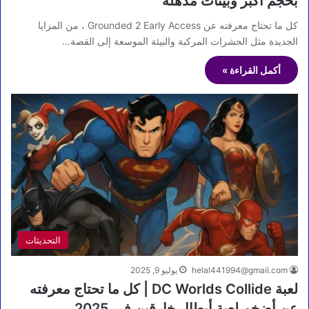
بحجم أكبر وبيئات مذهلة
كل ما تحتاج معرفته عن Grounded 2 Early Access ، من المزايا
الجديدة مثل الحشرات المركبة والبيئة الموسعة إلى القصة…
أكمل القراءة »
التحديثات
helal441994@gmail.com
يوليو 9, 2025
لعبة DC Worlds Collide | كل ما تحتاج معرفته
عن أضخم لعبة أبطال خارقين في 2025