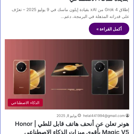
إطلاق Grok 4 من xAI بقيادة إيلون ماسك في 9 يوليو 2025 – تعرّف
على قدراته المذهلة في البرمجة، دعم…
أكمل القراءة »
الذكاء الاصطناعي
helal441994@gmail.com
يوليو 8, 2025
هونر تعلن عن أنحف هاتف قابل للطي | Honor
Magic V5 بأقوى ميزات الذكاء الاصطناعي