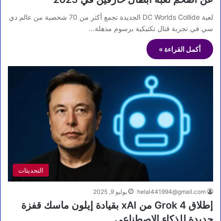
لعبة DC Worlds Collide الجديدة تجمع أكثر من 70 شخصية من عالم دي
سي في تجربة قتال تكتيكية برسوم مذهلة…
أكمل القراءة »
التحديثات
helal441994@gmail.com
يوليو 9, 2025
إطلاق Grok 4 من xAI بقيادة إيلون ماسك قفزة
جديدة للذكاء الاصطناعي