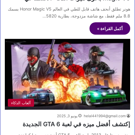
هونر تطلق أنحف هاتف قابل للطي في العالم Honor Magic V5 بسمك
8.8 ملم فقط، مع شاشة مزدوجة، بطارية 5820…
أكمل القراءة »
ألعاب الذكاء
helal441994@gmail.com
يونيو 3, 2025
إكتشف أفضل ميزه في لعبة 6 GTA الجديدة
منذ صدورها عام 2013، استطاعت GTA 5 أن تضع بصمتها كواحدة من