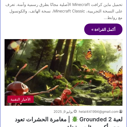
تحميل ماين كرافت Minecraft الأصلية مجانًا بطرق رسمية وآمنة. تعرف
على النسخة التجريبية، Minecraft Classic، نسخة الهاتف، والكونسول
مع روابط…
أكمل القراءة »
الأخبار التقنية
helal441994@gmail.com
يوليو 9, 2025
لعبة Grounded 2
| مغامرة الحشرات تعود