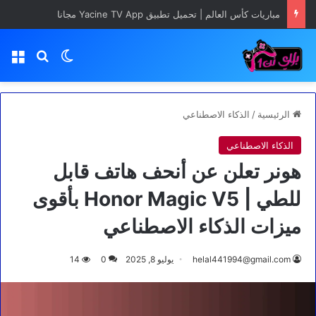
مباريات كأس العالم | تحميل تطبيق Yacine TV App مجانا
بحث عن
الوضع المظلم
الق
الرئيسية
/
الذكاء الاصطناعي
الذكاء الاصطناعي
هونر تعلن عن أنحف هاتف قابل
للطي | Honor Magic V5 بأقوى
ميزات الذكاء الاصطناعي
helal441994@gmail.com
يوليو 8, 2025
0
14