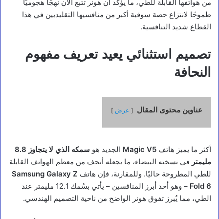
من هواتفها القابلة للطي، ما يؤكد أن هونر تتبع الآن نهجًا هجوميًا
طموحًا لانتزاع حصة سوقية أكبر من منافسيها التقليديين في هذا
القطاع شديد التنافسية.
تصميم استثنائي يعيد تعريف مفهوم
النحافة
عناوين محتوى المقال
عرض
أكثر ما يميز هاتف
Magic V5
الجديد هو
سمكه الذي لا يتجاوز 8.8
مليمتر
في نسخته البيضاء، ما يجعله أنحف من معظم الهواتف القابلة
للطي المطروحة حاليًا. وللمقارنة، فإن هاتف
Samsung Galaxy Z
Fold 6
– وهو أحد أبرز المنافسين – يأتي بسُمك 12.1 مليمتر عند
الطي، مما يُبرز تفوق هونر الواضح من ناحية التصميم الهندسي.