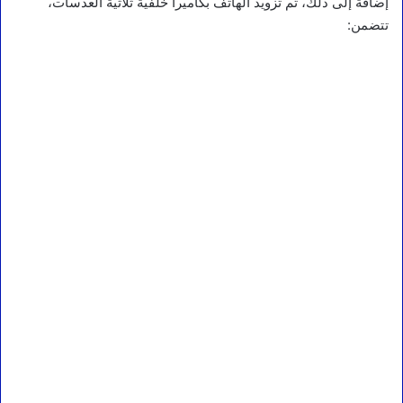
إضافة إلى ذلك، تم تزويد الهاتف بكاميرا خلفية ثلاثية العدسات،
تتضمن: