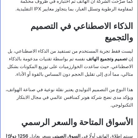
كما صرّحت الشركة أن الهاتف تم اختباره في ظروف محكمة
لمقاومة الرطوبة وتسلل الغبار، بما يتجاوز معايير IPX التقليدية.
الذكاء الاصطناعي في التصميم
والتجميع
ليست فقط تجربة المستخدم من تستفيد من الذكاء الاصطناعي، بل
إن
تصميم وتجميع الهاتف
نفسه تم بواسطة تقنيات مدعومة بالذكاء
الاصطناعي. حيث ساعدت الخوارزميات على توزيع المكونات بشكل
مثالي، مما أدى إلى تقليل الحجم دون المساس بالقوة أو الأداء.
هذا النوع من التصميم التوليدي يعتبر نقلة نوعية في صناعة الهواتف،
ويؤكد مدى نضج شركة هونر كمنافس عالمي في مجال الابتكار
التكنولوجي.
الأسواق المتاحة والسعر الرسمي
سيتم إطلاق الهاتف أولًا في
السوق الصيني
بسعر يعادل
1256 دولارًا