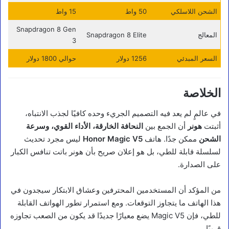
الشحن اللاسلكي
50 واط
15 واط
Snapdragon 8 Gen
المعالج
Snapdragon 8 Elite
3
السعر المبدئي
1256 دولار
حوالي 1800 دولار
الخلاصة
في عالمٍ لم يعد فيه التصميم الجريء وحده كافيًا لجذب الانتباه،
أثبتت
هونر
أن الجمع بين
النحافة الخارقة، الأداء القوي، وسرعة
الشحن
ممكن جدًا. هاتف
Honor Magic V5
ليس مجرد تحديث
لسلسلة قابلة للطي، بل هو إعلان صريح بأن هونر باتت تنافس الكبار
على الصدارة.
من المؤكد أن المستخدمين المحترفين وعشاق الابتكار سيجدون في
هذا الهاتف ما يتجاوز التوقعات. ومع استمرار تطور الهواتف القابلة
للطي، فإن Magic V5 يضع معيارًا جديدًا قد يكون من الصعب تجاوزه
قريبًا.