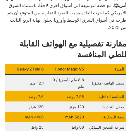
أمريكيًا
، مع خطة لتوسيعه إلى أسواق أخرى لاحقًا، باستثناء السوق
الأمريكي كما جرت العادة بسبب القيود التجارية. من المتوقع أن يتم
طرحه في أسواق الشرق الأوسط وأوروبا بحلول نهاية الربع الثالث
من 2025.
مقارنة تفصيلية مع الهواتف القابلة
للطي المنافسة
الميزة
Honor Magic V5
Galaxy Z Fold 6
8.8 ملم (أبيض) / 9
سمك الهاتف (مغلق)
12.1 ملم
ملم
الشاشة الداخلية
7.95 بوصة
7.6 بوصة
معدل التحديث
120 هرتز
120 هرتز
سعة البطارية
5820 mAh
4400 mAh
سرعة الشحن السلكي
66 واط
25 واط