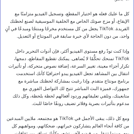
كل ما عليك فعله هو اختيار المقطع، وتسجيل الفيديو متزامنًا مع
الإيقاع، أو مزج صوتك الخاص مع الخلفية الموسيقية لصنع لحظتك
الفريدة. TikTok يجعل من كل مستخدم مخرجًا ومنتجًا ومبدعًا في آنٍ
واحد، من دون الحاجة لأي خبرة سابقة في المونتاج أو التعديل.
وإذا كنت تودّ رفع مستوى الفيديو أكثر، فإن أدوات التحرير داخل
TikTok تمنحك تحكُّمًا لا يُضاهى. يمكنك تقطيع المقاطع، دمجها،
تكرار أجزاء معينة، تغيير السرعة، إضافة نصوص متحركة، أو تأثيرات
انتقال بين المشاهد تجعل الفيديو يبدو احترافيًا كأنك استخدمت
برنامج مونتاج متقدم. وإذا رغبت بمشاركة لحظتك مباشرة مع
جمهورك، فميزة البث المباشر تتيح لك التواصل الفوري مع
متابعينك، وتلقي تعليقاتهم وردود أفعالهم لحظة بلحظة، وكل ذلك
مدعوم بتأثيرات بصرية وفلاتر تضيف رونقًا خاصًا للبث.
ومع كل ذلك، يبقى الأجمل في TikTok هو مجتمعه. ملايين المبدعين
من كافة أنحاء العالم يتشاركون خبراتهم، ضحكاتهم، ومواهبهم كل
يوم. وبينما تتنقل من فيديو لآخر، تشعر وكأنك تسافر بين ثقافات