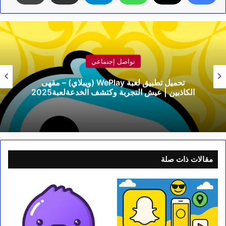
تواصل إجتماعي
تحميل تطبيق لعبة WePlay (ويبلاي) – مقهى
الكاذبين | عيش التجربة وكتشف الخدعةلعبة2025
مقالات ذات صلة