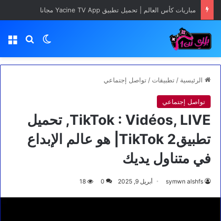
مباريات كأس العالم | تحميل تطبيق Yacine TV App مجانا
بحث عن
الوضع المظلم
الق
الرئيسية
/
تطبيقات
/
تواصل إجتماعي
تواصل إجتماعي
TikTok : Vidéos, LIVE, تحميل
تطبيق2 TikTok| هو عالم الإبداع
في متناول يديك
symwn alshfs
أبريل 9, 2025
0
18