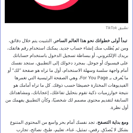
تطبيق TikTok
تبدأ أولى خطواتك نحو هذا العالم الساحر.
التثبيت يتم خلال دقائق،
ومن ثم يُطلب منك إنشاء حساب جديد. يمكنك استخدام رقم هاتفك،
بريدك الإلكتروني، أو ببساطة تسجيل الدخول باستخدام حساباتك
على فيسبوك أو جوجل. بمجرد دخولك إلى التطبيق، ستجد نفسك
أمام واجهة سلسة وسهلة الاستخدام، أول ما تراه هو صفحة “لك” أو
ما يُعرف بـ For You Page، وهي الصفحة الرئيسية التي تغمرها
الفيديوهات المختارة خصيصًا حسب ذوقك. كل ما تراه أمامك هو
نتيجة خوارزميات ذكية تقوم بتحليل تفاعلك، إعجاباتك، ومشاهداتك
السابقة لتقديم محتوى مصمم لك شخصيًا، وكأن التطبيق يفهمك من
أول نظرة.
ومع بداية التصفح
، تجد نفسك أمام بحر واسع من المحتوى المتنوع
بشكل لا يُصدّق. رقص، تمثيل، غناء، تعليم، طبخ، نصائح، تجارب