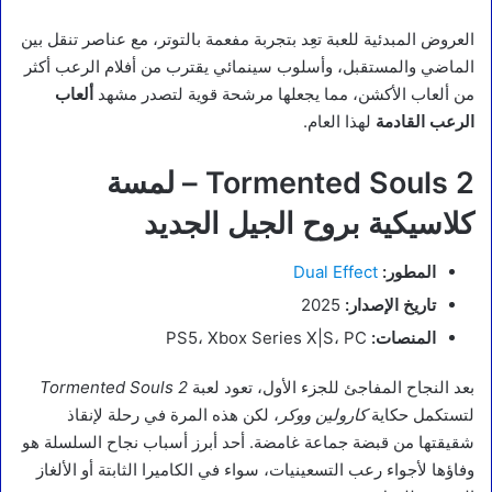
العروض المبدئية للعبة تعِد بتجربة مفعمة بالتوتر، مع عناصر تنقل بين
الماضي والمستقبل، وأسلوب سينمائي يقترب من أفلام الرعب أكثر
من ألعاب الأكشن، مما يجعلها مرشحة قوية لتصدر مشهد
ألعاب
الرعب القادمة
لهذا العام.
Tormented Souls 2 – لمسة
كلاسيكية بروح الجيل الجديد
المطور:
Dual Effect
تاريخ الإصدار:
2025
المنصات:
PS5، Xbox Series X|S، PC
بعد النجاح المفاجئ للجزء الأول، تعود لعبة
Tormented Souls 2
لتستكمل حكاية
كارولين ووكر
، لكن هذه المرة في رحلة لإنقاذ
شقيقتها من قبضة جماعة غامضة. أحد أبرز أسباب نجاح السلسلة هو
وفاؤها لأجواء رعب التسعينيات، سواء في الكاميرا الثابتة أو الألغاز