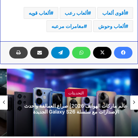
أقوى ألعاب
ألعاب رعب
ألعاب قويه
ألعاب وحوش
مغامرات مرعبه
التحديثات
كيف تتعرّف على وحش البطارية الصامت من
Honor Magic8 Lite | حين تتفوّق الاستمرارية على
القوة