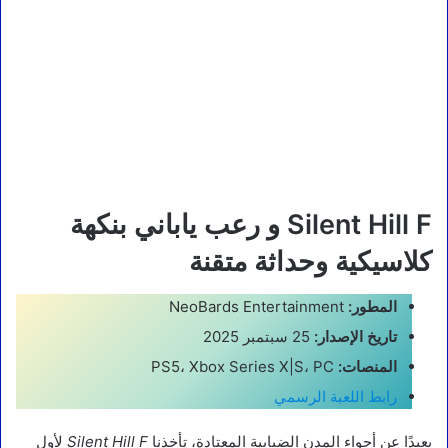
Silent Hill F و رعب ياباني بنكهة
كلاسيكية وحداثة متقنة
المطور:
NeoBards Entertainment
تاريخ الإصدار:
25 سبتمبر 2025
المنصات:
PS5، Xbox Series X|S، PC
رابط اللعبة الرسمي
بعيدًا عن أجواء المدن الضبابية المعتادة، تأخذنا
Silent Hill F
لأول