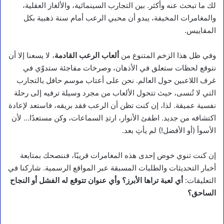
لك ما تبحث عنه وأكثر. بين التجارب السينمائية، والألغاز العقلية،
والمغامرات المخيفة، يبدو أن محبي الرعب أمام سنة ذهبية بكل
المقاييس.
وفي ظل هذا الزخم المتنوع من
ألعاب الرعب القادمة
، لا يسعنا إلا أن
نتوقع لحظات ستعلق في الأذهان، وصرخات مفاجئة ستدوّي في
غرف اللاعبين حول العالم. نحن على أعتاب موسم حافل بالتجارب
التي لا تُنسى، حيث تتحول الألعاب من مجرد وسيلة ترفيه إلى رحلة
نفسية عميقة. لذا، إن كنت تظن أن الرعب فقد بريقه، فاستعد لإعادة
اكتشافه من جديد. اطفئ الأنوار، ارتدِ السماعات، وكن مستعدًا… لأن
الأسوأ (أو الأفضل!) لم يأتِ بعد.
إن كنت تنوي خوض إحدى هذه المغامرات قريبًا، فننصحك بمتابعة
أخبار التحديثات والطلبات المسبقة عبر المواقع الرسمية. شاركنا في
التعليقات:
أي لعبة تراها الأبرز؟ وأي عنوان تتوقع له الفشل أو النجاح
الساحق؟