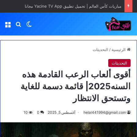
مباريات كأس العالم | تحميل تطبيق Yacine TV App مجانا
بحث عن
الوضع المظلم
الق
الرئيسية
/
التحديثات
التحديثات
أقوى ألعاب الرعب القادمة هذه
السنه2025| قائمة دسمة للغاية
وتستحق الانتظار
helal441994@gmail.com
أغسطس 5, 2025
0
10