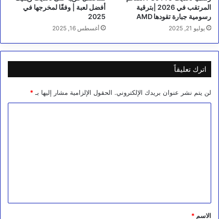
المرتقب في 2026 |بترقية
أفضل لعبة | وفقًا لمخرجها في
رسومية جبارة تقودها AMD
2025
يوليو 21, 2025
أغسطس 16, 2025
اترك تعليقاً
لن يتم نشر عنوان بريدك الإلكتروني.
الحقول الإلزامية مشار إليها بـ
*
ا
ل
ت
ع
ل
ي
ق
*
الاسم
*