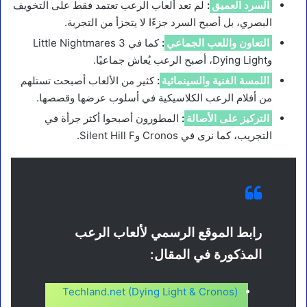
السرد العميق
:
لم تعد ألعاب الرعب تعتمد فقط على التخويف
البصري، بل أصبح السرد جزءًا لا يتجزأ من التجربة.
التعاون واللعب الجماعي
:
كما في Little Nightmares 3
وDying Light، أصبح الرعب يُعاش جماعيًا.
اللمسة الفنية والسينمائية
:
كثير من الألعاب أصبحت تستلهم
من أفلام الرعب الكلاسيكية في أسلوب عرضها وقصصها.
التركيز على الأصالة
:
المطورون أصبحوا أكثر جرأة في
التجريب، كما نرى في Cronos وSilent Hill F.
رابط الموقع الرسمي لألعاب الرعب
المذكورة في المقال:
Techland.net (Dying Light & Cronos)