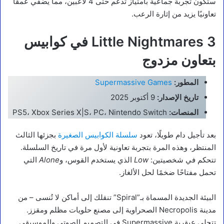
ستكون تجربة جماعية بامتياز تدعم حتى 4 لاعبين، مما يضفي عمقًا
تعاونيًا يزيد من إثارة الرعب.
Little Nightmares 3 في كوابيس
بتعاون مزدوج
المطور:
Supermassive Games
تاريخ الإصدار:
9 أكتوبر 2025
المنصات:
PS5، Xbox Series X|S، PC، Nintendo Switch
بعد تأجيل دام طويلًا، تعود
سلسلة الكوابيس الصغيرة
بجزئها الثالث
المنتظر، وهذه المرة بتجربة تعاونية لأول مرة في تاريخ السلسلة.
تتحكم في شخصيتين:
Low
الذي يستخدم القوس، و
Alone
التي
تحمل مفتاحًا ضخمًا لحل الألغاز.
البيئة الجديدة المسماة بـ”Spiral” تنقلك إلى أماكن لا تُنسى – من
مدينة Necropolis الصحراوية إلى مصنع حلويات مظلم ومقزز.
تتجلى عبقرية Supermassive في التصميم الصوتي والموسيقي