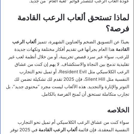
عودة ألعاب الرعب لتتصدر قوائم “لعبة العام” من جديد.
لماذا تستحق ألعاب الرعب القادمة
فرصة؟
بعيدًا عن التسويق الضخم والعناوين الشهيرة، تتميز
ألعاب الرعب
القادمة
هذا العام بجرأتها في تقديم أفكار مختلفة ونكهات جديدة
للرعب، سواء عبر سرد قصص تجريبية، أو من خلال أنظمة لعب غير
تقليدية تدمج بين النجاة والاستكشاف. لا يهم إن كنت من عشاق
الرعب الكلاسيكي مثل Resident Evil، أو تميل نحو التجارب
النفسية مثل Silent Hill، فإن 2025 تقدم لك تشكيلة تضمن لك
التوتر والإثارة والتجديد. هذه الألعاب ليست مجرد “محتوى جديد”، بل
تجارب متكاملة تستحق أن تُمنح الفرصة بالكامل.
الخلاصه
سواء كنت من عشاق الرعب الكلاسيكي أم تميل نحو التجارب
النفسية المعقدة، فإن قائمة
ألعاب الرعب القادمة
في 2025 توفر