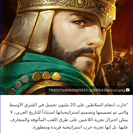
7fb85011e866d1db5937c1e3f6fb439a Icon.png
"حازت انتقام السلاطين على 20 مليون تحميل في الشرق الأوسط
والتي تم تصميمها وتصميم استراتيجياتها استناداً للتاريخ العربي، لا
يمكن اختزال تجربة اللاعبين على طرق اللعب المألوفة والمتعارف
عليها، بل إنها تجربة حرب استراتيجية فريدة ومتطورة.