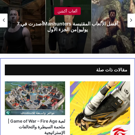
ألعاب أكشن
أفضل الألعاب المقتبسة Manhuntersأصدرت في 7
يوليو|من الجزء الأول
مقالات ذات صلة
لعبة Game of War – Fire Age |
ملحمة السيطرة والتحالفات
الإستراتيجية