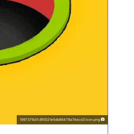
1997376d7c8f0021e5db66479a74ecd3 Icon.png