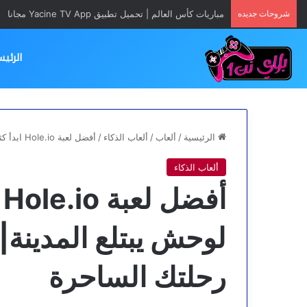
شروحات جديده
مباريات كأس العالم | تحميل تطبيق Yacine TV App مجانا
الرئيس
الرئيسية
/
ألعاب
/
ألعاب الذكاء
/
أفضل لعبة Hole.io ابدأ كثقب صغيرتحوّل لوحش يبتلع المدينة| في 5خطوات وابدأ رحلتك الساحرة
ألعاب الذكاء
أ
رحلتك الساحرة