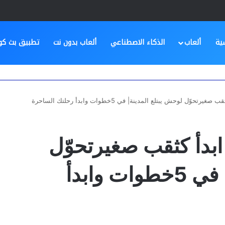
ية
ألعاب
الذكاء الاصطناعي
ألعاب بدون نت
تطبيق بث كو
فضل لعبة Hole.io ابدأ كثقب صغيرتحوّل
لوحش يبتلع المدينة| في 5خطوات وابدأ