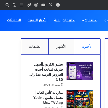
‫X
فيسبوك
‫YouTube
انستقرام
تيلقرام
بحث
إضافة عمود ج
الوضع ا
رة
تطبيقات
تطبيقات ربحية
الأخبار التقنية
التحديثات
الأخيرة
الأشهر
تعليقات
تطبيق الكوبون|أسهل
طريقة لمتابعة أحدث
العروض اليومية تصل إلى
80%
يونيو 17, 2026
مباريات كأس العالم |
تحميل تطبيق Yacine
TV App مجانا
يونيو 11, 2026