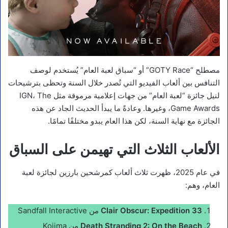
مصطلح “GOTY Race” أو “سباق لعبة العام” يُستخدم لوصف
التنافس بين ألعاب الفيديو التي تُصدر خلال السنة وتحظى بترشيحات
لنيل جائزة “لعبة العام” من جهات إعلامية مرموقة مثل IGN، The
Game Awards، وغيرها. وعادةً ما يبدأ الحديث الجاد عن هذه
الجائزة مع نهاية السنة، لكن هذا العام يبدو مختلفًا تمامًا.
الألعاب الثلاث التي تهيمن على السباق
في عام 2025، ظهرت ثلاث ألعاب كمرشحين بارزين لجائزة لعبة
العام، وهم:
Clair Obscur: Expedition 33
من Sandfall Interactive
Death Stranding 2: On the Beach
من Kojima