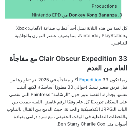
Productions
Donkey Kong Bananza
من Nintendo EPD
كل لعبة من هذه الثلاثة تمثل أحد أقطاب صناعة الألعاب: Xbox
وPlayStation وNintendo، مما يضيف عنصر التوازن والجاذبية
للتنافس.
Clair Obscur Expedition 33 مع مفاجأة
العام من العدم
ربما تكون
Expedition
33 أكبر مفاجأة في 2025. تم تطويرها من
قبل فريق صغير نسبيًا (حوالي 30 مطورًا أساسيًا)، لكنها أثبتت
نفسها بجدارة. القصة تدور حول “الرسّامة” Paintress التي تقضي
على السكان تدريجيًا كل عام وفقًا لرقم غامض. اللعبة جمعت بين
آليات الـJRPG الكلاسيكية والحداثة، حيث الدمج بين القتال بالتناوب
واللحظات التفاعلية في الوقت الحقيقي، مع سرد درامي بقيادة
أصوات مثل Charlie Cox وBen Starr.