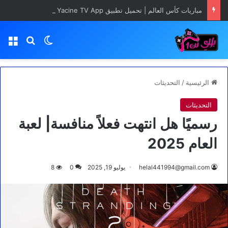
مباريات كأس العالم | تحميل تطبيق Yacine TV App مجانا
بحث عن
الوضع المظلم
الق
الرئيسية
/
التحديثات
التحديثات
رسميًا هل انتهت فعلاً منافسة| لعبة
العام 2025
helal441994@gmail.com
يوليو 19, 2025
0
8