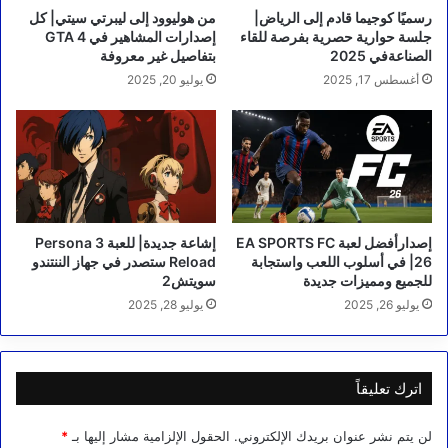
رسميًا كوجيما قادم إلى الرياض|
من هوليوود إلى ليبرتي سيتي| كل
جلسة حوارية حصرية بفرصة للقاء
إصدارات المشاهير في GTA 4
الصناعةفي 2025
بتفاصيل غير معروفة
أغسطس 17, 2025
يوليو 20, 2025
إصدارأفضل لعبة EA SPORTS FC
إشاعة جديدة| للعبة Persona 3
26| في أسلوب اللعب واستجابة
Reload ستصدر في جهاز الننتندو
للجميع ومميزات جديدة
سويتش2
يوليو 26, 2025
يوليو 28, 2025
اترك تعليقاً
لن يتم نشر عنوان بريدك الإلكتروني.
الحقول الإلزامية مشار إليها بـ
*