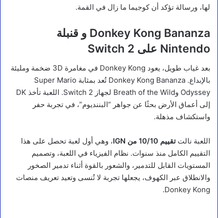
لها، ورسالة تؤكد أن كوجيما ما زال في القمة.
Donkey Kong Bananza و قنبلة
Nintendo على Switch 2
بعد غياب طويل، يعود Donkey Kong في مغامرة 3D ضخمة ومليئة
بالإبداع. Donkey Kong Bananza تُعد بمثابة Super Mario
Odyssey وBreath of the Wild لجهاز Switch 2. اللعبة تأخذ DK
إلى أعماق الأرض بحثًا عن جواهر “البننديوم”، في تجربة حفر
واستكشاف مذهلة.
اللعبة نالت
تقييم 10/10 من IGN
، وهي أول لعبة تحصل على هذا
التقييم الكامل منذ سنوات. نظام الفيزياء في اللعبة، وتصميم
المستويات القابل للتدمير، والشعور بالقوة أثناء تدمير الصخور
والانطلاق عبر الكهوف، يجعلها تجربة لا تُنسى وتعيد تعريف منصات
Donkey Kong.