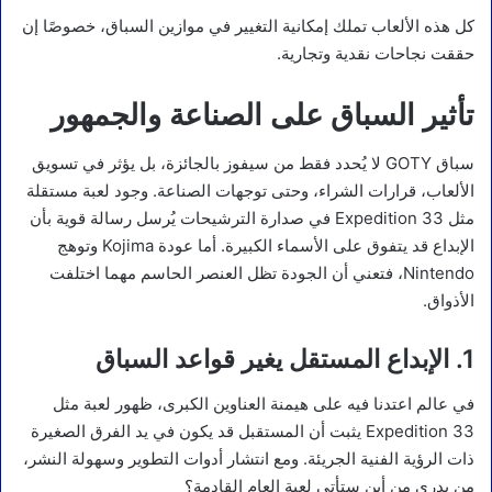
كل هذه الألعاب تملك إمكانية التغيير في موازين السباق، خصوصًا إن
حققت نجاحات نقدية وتجارية.
تأثير السباق على الصناعة والجمهور
سباق GOTY لا يُحدد فقط من سيفوز بالجائزة، بل يؤثر في تسويق
الألعاب، قرارات الشراء، وحتى توجهات الصناعة. وجود لعبة مستقلة
مثل Expedition 33 في صدارة الترشيحات يُرسل رسالة قوية بأن
الإبداع قد يتفوق على الأسماء الكبيرة. أما عودة Kojima وتوهج
Nintendo، فتعني أن الجودة تظل العنصر الحاسم مهما اختلفت
الأذواق.
1.
الإبداع المستقل يغير قواعد السباق
في عالم اعتدنا فيه على هيمنة العناوين الكبرى، ظهور لعبة مثل
Expedition 33 يثبت أن المستقبل قد يكون في يد الفرق الصغيرة
ذات الرؤية الفنية الجريئة. ومع انتشار أدوات التطوير وسهولة النشر،
من يدري من أين ستأتي لعبة العام القادمة؟