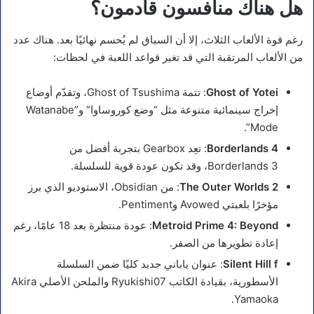
هل هناك منافسون قادمون؟
رغم قوة الألعاب الثلاث، إلا أن السباق لم يُحسم نهائيًا بعد. هناك عدد
من الألعاب المرتقبة التي قد تغير قواعد اللعبة في لحظات:
Ghost of Yotei
: تتمة Ghost of Tsushima، وتقدّم أوضاع
إخراج سينمائية متنوعة مثل “وضع كوروساوا” و”Watanabe
Mode”.
Borderlands 4
: تعِد Gearbox بتجربة أفضل من
Borderlands 3، وقد تكون عودة قوية للسلسلة.
The Outer Worlds 2
: من Obsidian، الاستوديو الذي برز
مؤخرًا بلعبتي Avowed وPentiment.
Metroid Prime 4: Beyond
: عودة منتظرة بعد 18 عامًا، رغم
إعادة تطويرها من الصفر.
Silent Hill f
: عنوان ياباني جديد كليًا ضمن السلسلة
الأسطورية، بقيادة الكاتب Ryukishi07 والملحن الأصلي Akira
Yamaoka.