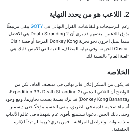
2.
اللاعب هو من يحدد النهاية
رغم الترشيحات والنقاشات، القرار النهائي في
GOTY
يبقى مرتبطًا
بذوق اللاعبين. بعضهم قد يرى أن Death Stranding 2 هي الأفضل،
بينما يميل آخرون نحو تجربة Donkey Kong المرحة أو قصة Clair
Obscur الحزينة. وفي نهاية المطاف، اللعبة التي تُلامس قلبك هي
“لعبة العام” بالنسبة لك.
الخلاصه
قد يكون من المبكر إعلان فائز نهائي في منتصف العام، لكن من
الواضح أن الثلاثي الذهبي (Expedition 33، Death Stranding 2،
وDonkey Kong Bananza) قد ترك بصمة يصعب تجاوزها. ومع وجود
أسماء ضخمة قادمة في الطريق، يبقى الحسم مؤجلًا حتى ديسمبر.
وحتى ذلك الحين، دعونا نستمتع بأقوى عام شهدناه في عالم الألعاب
منذ سنوات، ولنواصل المراقبة… فمن يدري؟ ربما لم تبدأ الإثارة
الحقيقية.