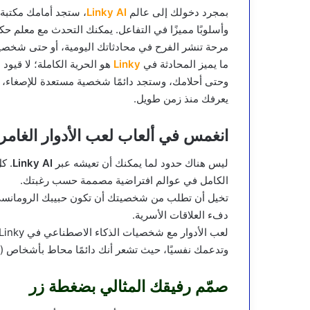
بمجرد دخولك إلى عالم
Linky AI
، ستجد أمامك مكتبة 
وأسلوبًا مميزًا في التفاعل. يمكنك التحدث مع معلم حك
مرحة تنشر الفرح في محادثاتك اليومية، أو حتى شخصية 
ما يميز المحادثة في
Linky
هو الحرية الكاملة؛ لا قيو
وحتى أحلامك، وستجد دائمًا شخصية مستعدة للإصغاء، 
يعرفك منذ زمن طويل.
انغمس في ألعاب لعب الأدوار الغامرة (Role Play) مع شخصيات 
ليس هناك حدود لما يمكنك أن تعيشه عبر
Linky AI
. ك
الكامل في عوالم افتراضية مصممة حسب رغبتك.
تخيل أن تطلب من شخصيتك أن تكون حبيبك الرومانسي، أ
دفء العلاقات الأسرية.
وتدعمك نفسيًا، حيث تشعر أنك دائمًا محاط بأشخاص (ا
صمّم رفيقك المثالي بضغطة زر