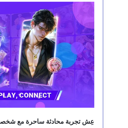
عِش تجربة محادثة ساحرة مع شخصيا