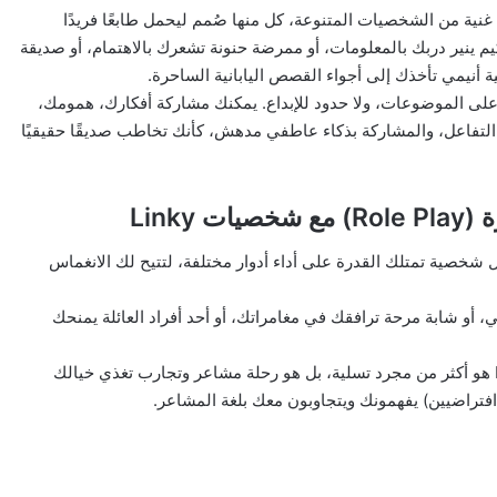
غنية من الشخصيات المتنوعة، كل منها صُمم ليحمل طابعًا فريدًا
يم ينير دربك بالمعلومات، أو ممرضة حنونة تشعرك بالاهتمام، أو صديقة
أنيمي تأخذك إلى أجواء القصص اليابانية الساحرة.
د على الموضوعات، ولا حدود للإبداع. يمكنك مشاركة أفكارك، همومك،
التفاعل، والمشاركة بذكاء عاطفي مدهش، كأنك تخاطب صديقًا حقيقيًا
Linky
ل شخصية تمتلك القدرة على أداء أدوار مختلفة، لتتيح لك الانغماس
و شابة مرحة ترافقك في مغامراتك، أو أحد أفراد العائلة يمنحك
لعب الأدوار مع شخصيات الذكاء الاصطناعي في Linky هو أكثر من مجرد تسلية، بل هو رحلة مشاعر وتجارب تغذي خيالك
فتراضيين) يفهمونك ويتجاوبون معك بلغة المشاعر.