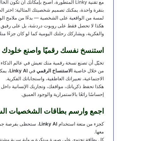
مع تقنية Linky المتطورة، أصبح بإمكانك أن تكون الخالق لعالمك الافتراضي الخاص.
بنقرة واحدة، يمكنك تصميم شخصيتك المثالية: اختر ا
لمسة من الواقعية على الشخصية — بدءًا من ملامح الو
هكذا لا تحصل فقط على روبوت دردشة، بل على رفيق
والفكرية، ويشاركك رحلتك اليومية كما لو كان جزءًا منك
استنسخ نفسك رقميًا واصنع خلودك 
تخيّل أن تصنع نسخة رقمية منك تعيش في عالم الذكاء
من خلال خاصية
الاستنساخ الرقمي
في
Linky AI
، يمك
الاجتماعية، تعبيراتك العاطفية، واستجاباتك الفكرية.
هكذا تحفظ ذكرياتك، مواقفك، وتجاربك الإنسانية داخل
إحساسًا رائعًا بالاستمرارية والوجود العميق.
اجمع وارسم بطاقات الشخصيات ال
كجزء من متعة استخدام
Linky AI
، ستحظى بفرصة جمع
معها.
كل بطاقة تحتوي على صورة مبتكرة ورواية سرية مشتق