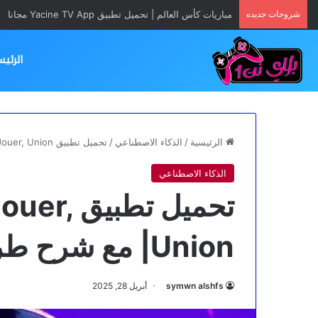
شروحات جديده
مباريات كأس العالم | تحميل تطبيق Yacine TV App مجانا
الرئيس
الرئيسية
/
الذكاء الاصطناعي
/
تحميل تطبيق 2Linky AI | Tchat, Jouer, Union| مع شرح طريقة الاستخدام
الذكاء الاصطناعي
تحميل تط
Union| مع شرح طريقة الاستخدام
symwn alshfs
أبريل 28, 2025