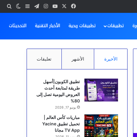
‫X
فيسبوك
‫YouTube
انستقرام
تيلقرام
بحث
إضافة عمود ج
الوضع ا
رة
تطبيقات
تطبيقات ربحية
الأخبار التقنية
التحديثات
الأخيرة
الأشهر
تعليقات
تطبيق الكوبون|أسهل
طريقة لمتابعة أحدث
العروض اليومية تصل إلى
80%
يونيو 17, 2026
مباريات كأس العالم |
تحميل تطبيق Yacine
TV App مجانا
يونيو 11, 2026