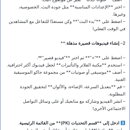
– اختر **الإعدادات المناسبة** مثل جودة البث، الخصوصية،
وغيرها.
– اضغط على **”بدء البث”** وكن مستعدًا للتفاعل مع المشاهدين
في الوقت الفعلي!
2
–
إنشاء فيديوهات قصيرة مذهلة
:**
– اضغط على **”+”** ثم اختر **”فيديو قصير”**.
– استخدم **مكتبة الفلاتر والتأثيرات** لجعل فيديوك أكثر احترافية.
– أضف **موسيقى أو صوتيات** من مجموعة جاكو الموسيقية
الغنية.
– قم **بتعديل السرعة، الإضاءة، والألوان** لتحقيق الجودة
المطلوبة.
– انشر الفيديو وشاركه مع متابعيك أو على وسائل التواصل
الاجتماعي الأخرى!
ادخل إلى **قسم التحديات (PK)** من القائمة الرئيسية
.