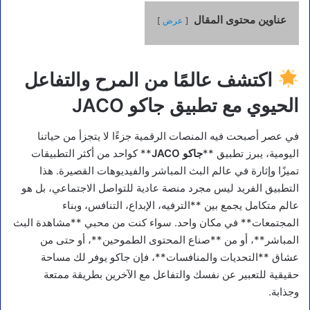
عناوين محتوى المقال
عرض
اكتشف عالمًا من المرح والتفاعل
الحيوي مع تطبيق جاكو JACO
في عصر أصبحت فيه المنصات الرقمية جزءًا لا يتجزأ من حياتنا
اليومية، يبرز تطبيق **
جاكو JACO
** كواحد من أكثر التطبيقات
تميزًا وإثارة في عالم البث المباشر والفيديوهات القصيرة. هذا
التطبيق الفريد ليس مجرد منصة عادية للتواصل الاجتماعي، بل هو
عالم متكامل يجمع بين **الترفيه، الإبداع، التنافس، وبناء
المجتمعات** في مكان واحد. سواء كنت من محبي **مشاهدة البث
المباشر**، أو من **صناع المحتوى الطموحين**، أو حتى من
عشاق **التحديات والمنافسات**، فإن جاكو يوفر لك مساحة
حقيقية للتعبير عن نفسك والتفاعل مع الآخرين بطريقة ممتعة
وجذابة.