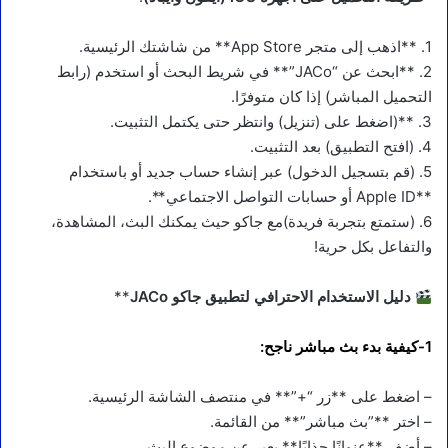
1. **اذهب إلى متجر App Store** من شاشتك الرئيسية.
2. **ابحث عن “JACo”** في شريط البحث أو استخدم (رابط
التحميل المباشر) إذا كان متوفرًا.
3. **(اضغط على (تنزيل) وانتظر حتى يكتمل التثبيت.
4. (افتح التطبيق) بعد التثبيت.
5. (قم بتسجيل الدخول) عبر إنشاء حساب جديد أو باستخدام
**Apple ID أو حسابات التواصل الاجتماعي**.
6. (ستمتع بتجربة فريدة)مع جاكو حيث يمكنك البث، المشاهدة،
والتفاعل بكل حرية!
دليل الاستخدام الاحترافي لتطبيق جاكو JACo
**
1-كيفية بدء بث مباشر ناجح:
– اضغط على **زر “+”** في منتصف الشاشة الرئيسية.
– اختر **”بث مباشر”** من القائمة.
– أضف **عنوانًا جذابًا** يعبر عن موضوع البث.