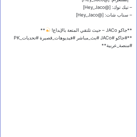
– تيك توك: [@Hey_Jaco]
– سناب شات: [@Hey_Jaco]
**جاكو JACo – حيث تلتقي المتعة بالإبداع!
**
**#جاكو #JACo #بث_مباشر #فيديوهات_قصيرة #تحديات_PK
#منصة_عربية**