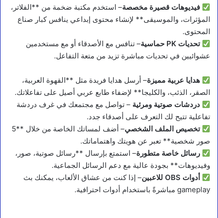
فيديوهات قصيرة مخصصة
– استخدم مكتبة ضخمة من **الفلاتر،
المؤثرات، والموسيقى** لإنشاء محتوى إبداعي ينافس كبار صناع
المحتوى.
تحديات PK حماسية
– تنافس مع الأصدقاء أو مع مستخدمين
عشوائيين في تحديات مباشرة تزيد من متعة التفاعل.
هدايا عربية مميزة
– أرسل هدايا فريدة مثل **القهوة العربية،
الصقر، الذئب، والكليجا** لإضفاء طابع عربي أصيل على تفاعلاتك.
دردشات صوتية ومرئية
– تواصل مع مجتمعك في غرف دردشة
تفاعلية تتيح لك التعرف على أصدقاء جدد.
تخصيص الملف الشخصي
– أضف لمساتك الخاصة من خلال **5
صور شخصية** تعبر عن هويتك واهتماماتك.
رسائل خاصة متطورة
– استمتع بإرسال **رسائل صوتية، صور،
وفيديوهات** بجودة عالية مع دعم الرسائل الجماعية.
أدوات OBS للاعبين
– إذا كنت من عشاق الألعاب، يمكنك بث
gameplay مباشرةً باستخدام أدوات احترافية.