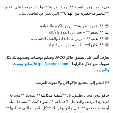
في جاكو، نؤمن بأهمية **الهوية العربية**، ولذلك حرصنا على تقديم
**
مجموعة حصرية من الهدايا
** التي تعبر عن ثقافتنا، مثل:
**
القهوة العربية
** – رمز الكرم والضيافة.
**
الصقر
** – يعبر عن القوة والأناقة.
**
الذئب
** – يرمز إلى الذكاء والعمل الجماعي.
**
الكليجا
** – لمسة حلوة من التراث.
تعرّف أكتر على تطبيق جاكو JACO وصمّم بوستات وفيديوهاتك بكل
سهولة من خلال هالرابط:
https://playnt1.com/صانع-بوست-
والفيديو
انضم إلى مجتمع جاكو الآن ولا تفوت الفرصه.
جاكو
ليس مجرد تطبيق، بل **
منصة متكاملة
** تمنحك **مساحة
للإبداع، الترفيه، والتفاعل الاجتماعي**. سواء كنت **مشاهدًا، باثًا،
أو صانع محتوى**، فإن جاكو يوفر لك **كل الأدوات التي تحتاجها**