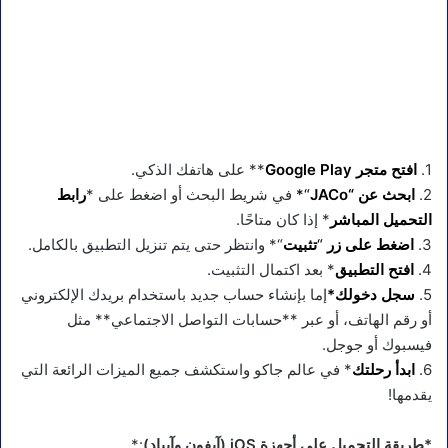
1.
افتح متجر Google Play
** على هاتفك الذكي.
2.
ابحث عن “JACo
“*
في شريط البحث أو اضغط على *
رابط
التحميل المباشر
* إذا كان متاحًا.
3.
اضغط على زر
“
تثبيت
“* وانتظر حتى يتم تنزيل التطبيق بالكامل.
4.
افتح التطبيق
* بعد اكتمال التثبيت.
5.
سجل دخولك*
إما بإنشاء حساب جديد باستخدام بريدك الإلكتروني
أو رقم الهاتف، أو عبر **حسابات التواصل الاجتماعي** مثل
فيسبوك أو جوجل.
6.
ابدأ رحلتك
* في عالم جاكو واستكشف جميع الميزات الرائعة التي
يقدمها!
*طريقة التحميل على أجهزة iOS (آيفون وآيباد)
:*