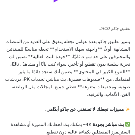
تطبيق جاكو JACO
يتميز تطبيق جاكو بعدة عوامل تجعله يتفوق على العديد من المنصات
المشابهة. أولاً، **واجهته سهلة الاستخدام** تجعله مناسبًا للمبتدئين
والمحترفين على حد سواء. ثانيًا، **جودة البث العالية** تضمن لك
تجربة سلسة بدون تقطيع أو تأخير، سواء كنت باثًا أو مشاهدًا. ثالثًا،
**التنوع الكبير في المحتوى** يضمن أنك ستجد دائمًا ما يثير
اهتمامك، من **فيديوهات قصيرة، بث مباشر، تحديات PK، دردشات
صوتية، ومجتمعات متنوعة** تغطي جميع المجالات مثل الرياضة،
الفن، الألعاب، والترفيه.
مميزات تجعلك لا تستغني عن جاكو أبدًاهي.
بث مباشر بجودة
4K– يمكنك بث لحظاتك المميزة أو مشاهدة
الستريمرز المفضلين بكفاءة عالية دون تقطيع.