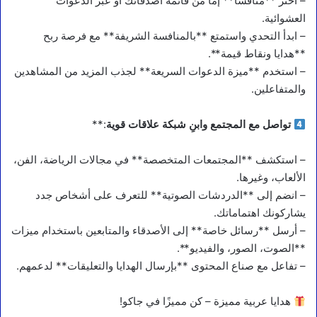
– اختر **منافسًا** إما من قائمة أصدقائك أو عبر الدعوات
العشوائية.
– ابدأ التحدي واستمتع **بالمنافسة الشريفة** مع فرصة ربح
**هدايا ونقاط قيمة**.
– استخدم **ميزة الدعوات السريعة** لجذب المزيد من المشاهدين
والمتفاعلين.
تواصل مع المجتمع وابنِ شبكة علاقات قوية
:**
– استكشف **المجتمعات المتخصصة** في مجالات الرياضة، الفن،
الألعاب، وغيرها.
– انضم إلى **الدردشات الصوتية** للتعرف على أشخاص جدد
يشاركونك اهتماماتك.
– أرسل **رسائل خاصة** إلى الأصدقاء والمتابعين باستخدام ميزات
**الصوت، الصور، والفيديو**.
– تفاعل مع صناع المحتوى **بإرسال الهدايا والتعليقات** لدعمهم.
هدايا عربية مميزة – كن مميزًا في جاكو!