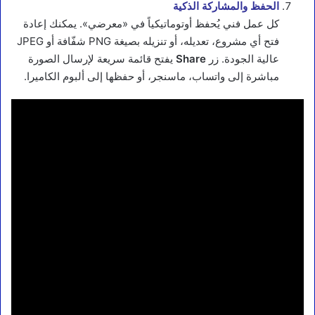
الحفظ والمشاركة الذكية
كل عمل فني يُحفظ أوتوماتيكياً في «معرضي». يمكنك إعادة
فتح أي مشروع، تعديله، أو تنزيله بصيغة PNG شفّافة أو JPEG
عالية الجودة. زر
Share
يفتح قائمة سريعة لإرسال الصورة
مباشرة إلى واتساب، ماسنجر، أو حفظها إلى ألبوم الكاميرا.