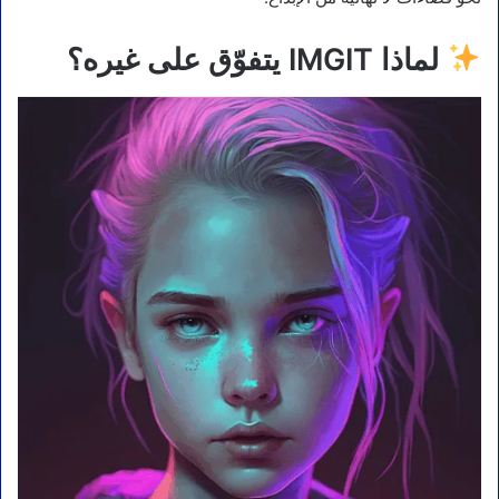
لماذا IMGIT يتفوّق على غيره؟