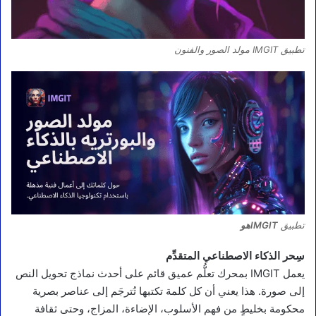
تطبيق IMGIT مولد الصور والفنون
تطبيق
IMGITهو
سِحر الذكاء الاصطناعي المتقدِّم
يعمل IMGIT بمحرك تعلُّم عميق قائم على أحدث نماذج تحويل النص
إلى صورة. هذا يعني أن كل كلمة تكتبها تُترجَم إلى عناصر بصرية
محكومة بخليطٍ من فهم الأسلوب، الإضاءة، المزاج، وحتى ثقافة