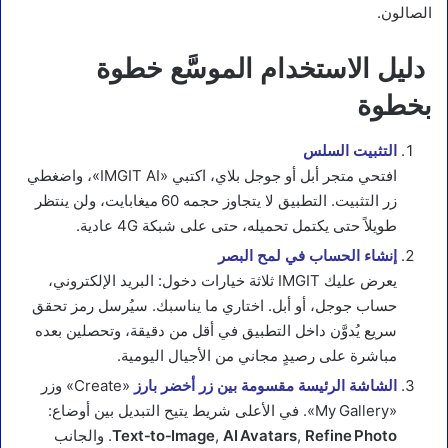
الصالون.
دليل الاستخدام الموسَّع خطوة
بخطوة
التثبيت السلس
افتحي متجر أبل أو جوجل بلاي، اكتبي «IMGIT AI»، واضغطي
زر التثبيت. التطبيق لا يتجاوز حجمه 60 ميغابايت، ولن ينتظر
طويلاً حتى يكتمل تحميله، حتى على شبكة 4G عادية.
إنشاء الحساب في لمح البصر
يعرض عليك IMGIT ثلاثة خيارات دخول: البريد الإلكتروني،
حساب جوجل، أو أبل. اختاري ما يناسبك. سيُرسل رمز تحقق
سريع يُدوَّن داخل التطبيق في أقل من دقيقة، وتحصلين بعده
مباشرة على رصيدٍ مجاني من الأجيال اليومية.
الشاشة الرئيسة مقسومة بين زر أخضر
بارز
«Create» وزر
«My Gallery». في الأعلى شريط يتيح التبديل بين أوضاع:
Refine Photo
,
AI Avatars
,
Text‑to‑Image
. والجانب