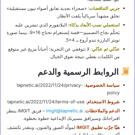
جربي التناقضات
: «صحراء نجدية تعانق أضواء نيون مستقبلية»
تخلق مشهداً سريالياً يلفت الأنظار.
استعملي نسب الأبعاد بذكاء
: البلاتفورم الذي تنشرين عليه
يَحكُم نجاح التصميم—قصة إنستغرام تحتاج ‎9×16‎، بينما صورة
تويتر البارزة تبدو أروع بـ ‎5×4‎.
عدّلي ثم عدّلي
: لا تتوقفي عن التجربة؛ أحياناً مزيج غير متوقع
من الكلمات يعطي نتيجة تفوق الخيال.
الروابط الرسمية والدعم
سياسة الخصوصية
: tapnetic.ai/2022/11/24/privacy-
policy
شروط الاستخدام
: tapnetic.ai/2022/11/24/terms-of-use
الدعم والملاحظات
:
imgit@tapnetic.ai
– فريق IMGIT ينتظر
اقتراحاتك وسيرافق مسيرتك الإبداعية خطوة بخطوة.
هيّا جرّب تطبيق lMGlT
لمولّد الصور والفنون، وبتقدر تكتشف
أكتر من خلال هيدا الرابط: