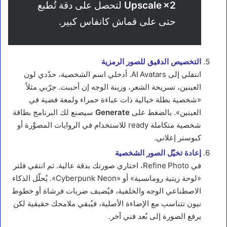
Upscale ×2
لتحصل على دقة تُطبع
حتى على قماش كانفاس كبير.
التخصيص الدقيق للصور الرمزية
انتقلي إلى AI Avatars. أدخلي اسم الشخصية، حدّدي لون
العينين، تسريحة الشعر، وزينة الوجه إن أحببت. جرّبي مثلاً
«شخصية بطلة خيالية ذات عباءة حمراء ولمعة فضية في
العينين». بالضغط على
Generate
سيصنع لك البرنامج بطاقة
شخصية متكاملة ready للاستخدام في الروايات المصوَّرة أو
كبوستر إعلاني.
إعادة تخيّل الصور الشخصية
في Refine Photo، اختاري صورتك بدقة عالية. ثم انتقي فلتر
«لوحة زيتية رومانسية» أو «Cyberpunk Neon». يُحلّل الذكاء
الاصطناعي الوجه والخلفية، فيُضيف ضربات فرشاة أو خطوط
نيون تتناسب مع الإضاءة الأصلية، فيُبقي ملامحك حقيقية لكن
يرفع الصورة إلى بُعد فني آخر.