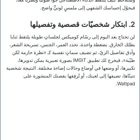
فيحوّل إحساسك الشفهي إلى ملمسٍ لونيٍّ واضح.
2. ابتكار شخصيّات قصصية وتفصيلها
لن تحتاج بعد اليوم إلى رسّام كوميكس لجلساتٍ طويلة يلتقط ثنايا
بطلك الخارق. بضغطة واحدة، تحدد العمر، الجنس، تسريحة الشعر،
وأدق تفاصيل الزيّ، ثم تضيف سماتٍ نفسية كـ «نظرة حازمة لكن
طيّبة»، فيخرج لك تطبيق IMGIT بصورة تعبيرية يمكن تدويرها،
تكبيرها، أو وضعها في أوضاع وحالات إضاءة مختلفة. النتيجة شخصية
تتبنّاها، تضيفها إلى لعبتك، أو تُرفِقها بقصتك المنشورة على
Wattpad.