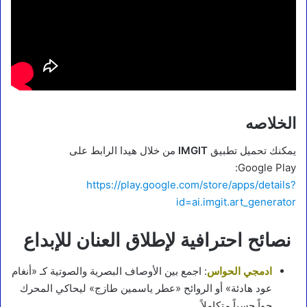
الخلاصه
يمكنك تحميل تطبيق
lMGlT
من خلال هيدا الرابط على
Google Play:
https://play.google.com/store/apps/details?
id=ai.imgit.art_generator
نصائح احترافية لإطلاق العنان للإبداع
ادمجي الحواس
: اجمع بين الأوصاف البصرية والصوتية كـ «أنغام
عود هادئة» أو الروائح «عطر ياسمين طازج» ليحاكي المحرك
جواً حسياً متكاملاً.