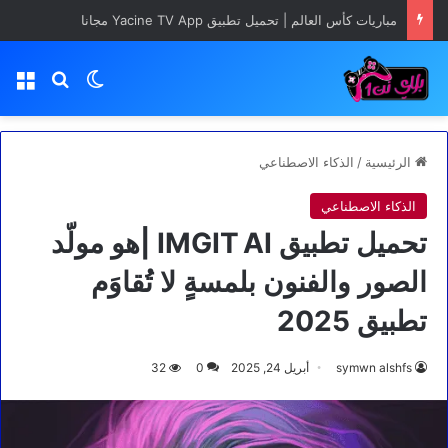
Minecraft تغيّر صناعة الألعاب تحديث Chaos Cubed قادم في يونيو 2026 رسميًا
بحث عن
الوضع المظلم
الق
الرئيسية
/
الذكاء الاصطناعي
الذكاء الاصطناعي
تحميل تطبيق IMGIT AI |هو مولّد
الصور والفنون بلمسةٍ لا تُقاوَم
تطبيق 2025
symwn alshfs
أبريل 24, 2025
0
32