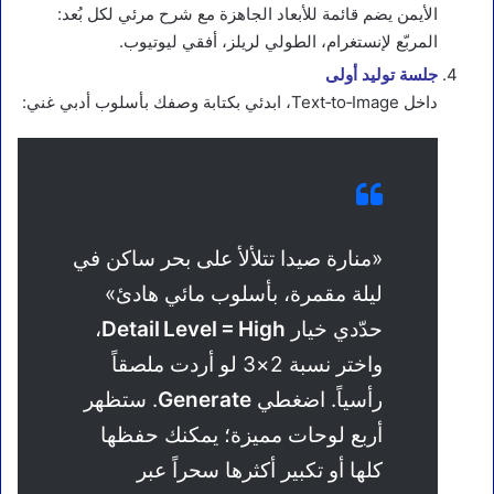
الأيمن يضم قائمة للأبعاد الجاهزة مع شرح مرئي لكل بُعد:
المربّع لإنستغرام، الطولي لريلز، أفقي ليوتيوب.
جلسة توليد أولى
داخل Text‑to‑Image، ابدئي بكتابة وصفك بأسلوب أدبي غني:
«منارة صيدا تتلألأ على بحر ساكن في
ليلة مقمرة، بأسلوب مائي هادئ»
حدّدي خيار
Detail Level = High
،
واختر نسبة 2×3 لو أردت ملصقاً
رأسياً. اضغطي
Generate
. ستظهر
أربع لوحات مميزة؛ يمكنك حفظها
كلها أو تكبير أكثرها سحراً عبر