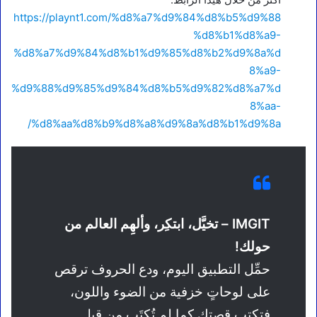
https://playnt1.com/%d8%a7%d9%84%d8%b5%d9%88
%d8%b1%d8%a9-
%d8%a7%d9%84%d8%b1%d9%85%d8%b2%d9%8a%d
8%a9-
%d9%88%d9%85%d9%84%d8%b5%d9%82%d8%a7%d
8%aa-
%d8%aa%d8%b9%d8%a8%d9%8a%d8%b1%d9%8a/
IMGIT – تخيَّل، ابتكِر، وألهِم العالم من
حولك!
حمِّل التطبيق اليوم، ودع الحروف ترقص
على لوحاتٍ خزفية من الضوء واللون،
فتكتب قصتك كما لم تُكتَب من قبل.