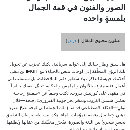
الصور والفنون في قمة الجمال
بلمسةٍ واحده
عناوين محتوى المقال
عرض
هل سبق وطار خيالك إلى عوالم سريالية، لكنك عجزت عن تحويل
تلك الرؤى المحلِّقة إلى لوحات تنبض بالحياة؟ مع
IMGIT
لن تبقى
أحلامك حبيسةَ الذاكرة ولا سطور دفتر الملاحظات، بل ستنقلب إلى
أعمال فنية مترفة بالألوان والملمس والحكاية. تخيَّل نفسك جالساً
في مقهى على كورنيش بيروت، تكتب وصفاً عن «سفينةٍ زجاجية
تعكس شمس الغروب وتمخر بحر جونية الفيروزي»، فتجد—خلال
ثوانٍ—الذكاء الاصطناعي قد صاغ تلك الجملة إلى لوحة تضجّ بضوءٍ
ذهبي وتفاصيل دقيقة لتموّجات الماء. هكذا ببساطة، يربطك التطبيق
بجسرٍ سحريٍّ بين اللغة والصورة، فيُحرّر مخيِّلتك من عقالها ويُطلقها
نحو فضاءات لا نهائية من الإبداع.