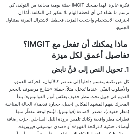
فكرة عابرة. لهذا يمنحك IMGIT حصّة يومية مجانية من التوليد، كي
ترسم ما تشاء في أي لحظة إلهام بلا تفكير في التكلفة. أمّا إن
احترفت الاستخدام واحتجت المزيد، فخطط الاشتراك المرنة بمتناول
الجميع.
ماذا يمكنك أن تفعل مع IMGIT؟
تفاصيل أعمق لكل ميزة
1. تحويل النص إلى فنٍّ نابض
كل نص تكتبه ينقسم داخلياً إلى عناصر كالألوان، الحركة، العمق،
والأسلوب الفنّي. عندما تُدخل، مثلاً، جملة: «شارع مرصوف بالحجر
القديم في جبيل تحت مطر خفيف يعكس أنوار الفوانيس»؛ يبدأ
المحرك بفهم المشهد المكاني (جبيل، حجارة قديمة)، الحالة المناخية
(مطر خفيف)، مصدر الإضاءة (فوانيس)، ليُنتج لوحة تتقطّر منها
قطرات مطر واقعية وكأنك تلمس برودة الليل الساحلي. جرّب إضافة
أوصاف حسّية كـ«رائحة القهوة» أو «صدى موسيقى فيروزية»،
وستلاحظ كيف يلتقط الذكاء الاصطناعي جوّاً صوتياً وبصرياً معاً،