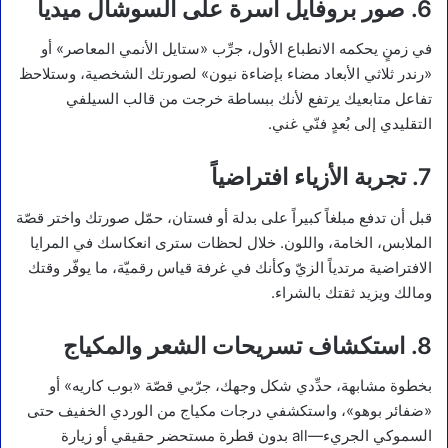
6. صور بروفايل آسرة على السوشال ميديا
في زمنٍ يحكمه الانطباع الأول، جرِّب «ستايل الأنمي المعاصر» أو
«رندر ثلاثي الأبعاد مضاء بإضاءة نيون» لصورتك الشخصية، وستلاحظ
تفاعل متابعيك يرتفع لأنك ببساطة خرجت من قالب السيلفي
التقليدي إلى بُعدٍ فنّي غني.
7. تجربة الأزياء افتراضياً
قبل أن تدفع مبلغاً كبيراً على بدلة أو فستان، حمّل صورتك واختر قصّة
الملابس، الخامة، واللون. خلال لحظات سترى انعكاسك في المرايا
الافتراضية مرتدياً الزيّ وكأنك في غرفة قياس رقميّة، ما يوفّر وقتك
ومالك ويزيد ثقتك بالشراء.
8. استكشاف تسريحات الشعر والمكياج
بخطوة مشابهة، حدِّدي شكل وجهك، جرّبي قصّة «بوب كاريه» أو
«ضفائر بوهو»، واستكشفي درجات مكياج من الوردي الخفيف حتى
السموكي الجريء—all بدون قطرة مستحضر حقيقي أو زيارة