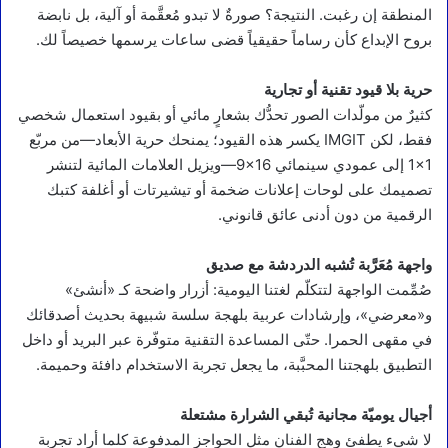
المنطقة إن رغبت. النتيجة؟ صورةٌ لا تبدو مُعقَّمة أو آلية، بل نابضة
بروح الإبداع كأن رساماً حقيقياً قضى ساعات يرسمها خصيصاً لك.
حرية بلا قيود تقنية أو تجارية
كثيرٌ من مولّدات الصور تحدُّك بشعارٍ مائي أو بقيود استعمال شخصي
فقط، لكن IMGIT يكسر هذه القيود؛ يمنحك حرية الأبعاد—من مربّع
‎1×1‎ إلى عمودي سينمائي ‎9×16‎—ويزيل العلامات المائية لتنشر
تصميمك على لوحات إعلانات ضخمة أو تيشيرتات أو أغلفة كتبك
الرقمية من دون أدنى عائق قانوني.
واجهة مُعَرَّبة تُشبه الدردشة مع صديق
صُمِّمت الواجهة لتتكلّم لغتنا اليومية: أزرار واضحة كـ «أنشئ»
و«معرضي»، وإرشادات عربية بلهجة سلسة شبيهة بحديث أصدقائك
في مقهى الحمرا. حتّى المساعدة التقنية متوفّرة عبر البريد أو داخل
التطبيق بلهجتنا المحبَّبة، ما يجعل تجربة الاستخدام دافئة وحميمة.
أجيال يوميّة مجانية تُبقي الشرارة مشتعلة
لا شيء يطفئ وهج الفنان مثل الحواجز المدفوعة كلما أراد تجربة