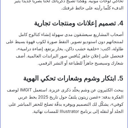
تحاكي لوحات مونيه. وهكذا تصبح ذكرياتك لحناً بصرياً جديداً يثير
الدفء كلّما رأيته على حائط غرفتك.
4. تصميم إعلانات ومنتجات تجارية
أصحاب المشاريع سيعشقون مدى سهولة إنشاء كتالوج كامل
لمنتجاتهم دون استوديو تصوير. التقط صورة لكوب قهوة بسيط على
طاولة، اكتب: «خلفية خشب داكن، بخار يرتفع، إضاءة درامية»،
فتحصل على إعلان جاهز يُنافس صور البراندات العالمية. أضف
شعارك وسيصبح جاهزاً للطباعة أو النشر الرقمي.
5. ابتكار وشوم وشعارات تحكي الهوية
يبحث الكثيرون عن وشم يخلّد ذكرى عزيزة. استعمل IMGIT لوصف
الفكرة بدقة: «غصن زيتون يلتفّ حول تاريخ 2025 بخط عربي
كوفي»، يشكّل لك التصميم ويوفره بدقّة تصلح للحفر المباشر على
الجلد أو لنقله إلى برنامج Illustrator للمسات نهائية.