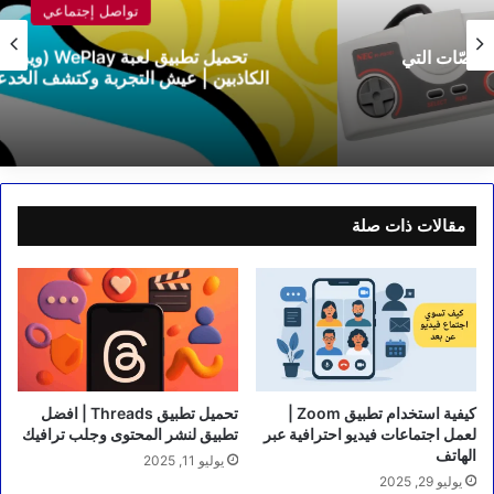
تواصل إجتماعي
تحميل تطبيق لعبة WePlay (ويبلاي) – مقهى
الكاذبين | عيش التجربة وكتشف الخدعةلعبة2025
مقالات ذات صلة
كيفية استخدام تطبيق Zoom |
تحميل تطبيق Threads | افضل
لعمل اجتماعات فيديو احترافية عبر
تطبيق لنشر المحتوى وجلب ترافيك
الهاتف
يوليو 11, 2025
يوليو 29, 2025