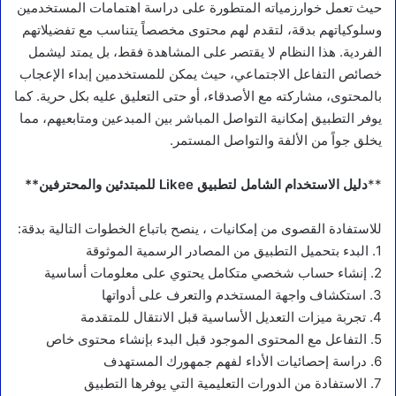
حيث تعمل خوارزمياته المتطورة على دراسة اهتمامات المستخدمين
وسلوكياتهم بدقة، لتقدم لهم محتوى مخصصاً يتناسب مع تفضيلاتهم
الفردية. هذا النظام لا يقتصر على المشاهدة فقط، بل يمتد ليشمل
خصائص التفاعل الاجتماعي، حيث يمكن للمستخدمين إبداء الإعجاب
بالمحتوى، مشاركته مع الأصدقاء، أو حتى التعليق عليه بكل حرية. كما
يوفر التطبيق إمكانية التواصل المباشر بين المبدعين ومتابعيهم، مما
يخلق جواً من الألفة والتواصل المستمر.
**
دليل الاستخدام الشامل لتطبيق Likee للمبتدئين والمحترفين**
للاستفادة القصوى من إمكانيات ، ينصح باتباع الخطوات التالية بدقة:
1. البدء بتحميل التطبيق من المصادر الرسمية الموثوقة
2. إنشاء حساب شخصي متكامل يحتوي على معلومات أساسية
3. استكشاف واجهة المستخدم والتعرف على أدواتها
4. تجربة ميزات التعديل الأساسية قبل الانتقال للمتقدمة
5. التفاعل مع المحتوى الموجود قبل البدء بإنشاء محتوى خاص
6. دراسة إحصائيات الأداء لفهم جمهورك المستهدف
7. الاستفادة من الدورات التعليمية التي يوفرها التطبيق