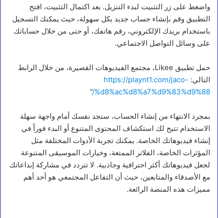
واضغط على زر التثبيت لبدء التنزيل. بعد اكتمال التثبيت، افتح
التطبيق وقم بإنشاء حساب جديد بكل سهولة، حيث يمكنك التسجيل
باستخدام بريدك الإلكتروني، رقم هاتفك، أو حتى من خلال حساباتك
على وسائل التواصل الاجتماعي.
حمل تطبيق Likee، مجتمع الفيديوهات القصيرة، من خلال الرابط
التالي:
https://playnt1.com/jaco-
”
%d8%ac%d8%a7%d9%83%d9%88/
بمجرد الانتهاء من إنشاء الحساب، ستجد نفسك أمام واجهة سهلة
الاستخدام تتيح لك استكشاف المحتوى المتنوع أو البدء فوراً في
إنشاء فيديوهاتك الخاصة. يمكنك تجربة الأدوات المختلفة مثل
المؤثرات الخاصة، الفلاتر الممتعة، وخيارات الموسيقى المتنوعة
لجعل فيديوهاتك أكثر احترافية وجاذبية. لا تتردد في مشاركة إبداعاتك
مع الأصدقاء والمتابعين، حيث أن التفاعل المجتمعي هو أحد أهم
مميزات هذه المنصة الرائعة.