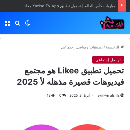
مباريات كأس العالم | تحميل تطبيق Yacine TV App مجانا
بحث عن
الوضع المظلم
الق
الرئيسية
/
تطبيقات
/
تواصل إجتماعي
تواصل إجتماعي
تحميل تطبيق Likee هو مجتمع
فيديوهات قصيرة مذهله لأ 2025
symwn alshfs
أبريل 8, 2025
0
18